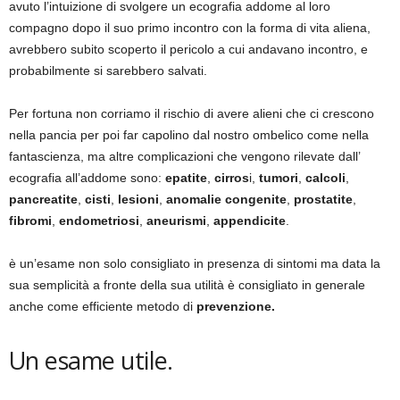
avuto l’intuizione di svolgere un ecografia addome al loro
compagno dopo il suo primo incontro con la forma di vita aliena,
avrebbero subito scoperto il pericolo a cui andavano incontro, e
probabilmente si sarebbero salvati.
Per fortuna non corriamo il rischio di avere alieni che ci crescono
nella pancia per poi far capolino dal nostro ombelico come nella
fantascienza, ma altre complicazioni che vengono rilevate dall’
ecografia all’addome sono:
epatite
,
cirros
i,
tumori
,
calcoli
,
pancreatite
,
cisti
,
lesioni
,
anomalie congenite
,
prostatite
,
fibromi
,
endometriosi
,
aneurismi
,
appendicite
.
è un’esame non solo consigliato in presenza di sintomi ma data la
sua semplicità a fronte della sua utilità è consigliato in generale
anche come efficiente metodo di
prevenzione.
Un esame utile.