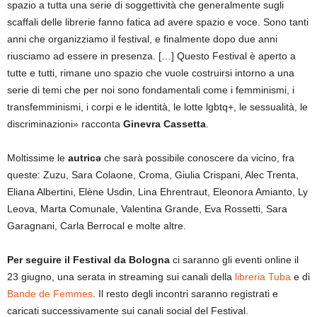
spazio a tutta una serie di soggettività che generalmente sugli
scaffali delle librerie fanno fatica ad avere spazio e voce. Sono tanti
anni che organizziamo il festival, e finalmente dopo due anni
riusciamo ad essere in presenza. […] Questo Festival è aperto a
tutte e tutti, rimane uno spazio che vuole costruirsi intorno a una
serie di temi che per noi sono fondamentali come i femminismi, i
transfemminismi, i corpi e le identità, le lotte lgbtq+, le sessualità, le
discriminazioni» racconta
Ginevra Cassetta
.
Moltissime le
autricə
che sarà possibile conoscere da vicino, fra
queste: Zuzu, Sara Colaone, Croma, Giulia Crispani, Alec Trenta,
Eliana Albertini, Elène Usdin, Lina Ehrentraut, Eleonora Amianto, Ly
Leova, Marta Comunale, Valentina Grande, Eva Rossetti, Sara
Garagnani, Carla Berrocal e molte altre.
Per seguire il Festival da Bologna
ci saranno gli eventi online il
23 giugno, una serata in streaming sui canali della
libreria Tuba
e di
Bande de Femmes
. Il resto degli incontri saranno registrati e
caricati successivamente sui canali social del Festival.