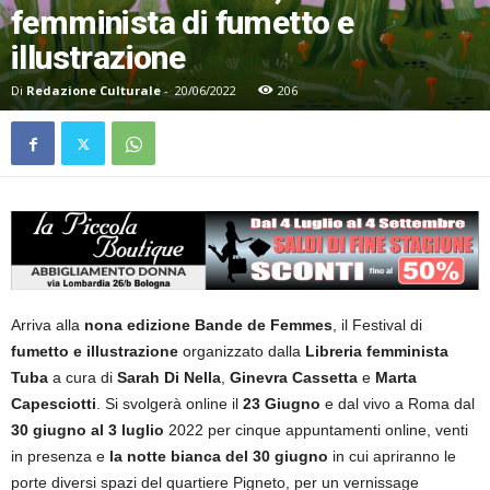
femminista di fumetto e
illustrazione
Di
Redazione Culturale
-
20/06/2022
206
Arriva alla
nona edizione
Bande de Femmes
, il Festival di
fumetto e illustrazione
organizzato dalla
Libreria femminista
Tuba
a cura di
Sarah Di Nella
,
Ginevra Cassetta
e
Marta
Capesciotti
. Si svolgerà online il
23 Giugno
e dal vivo a Roma dal
30 giugno al 3 luglio
2022 per cinque appuntamenti online, venti
in presenza e
la notte bianca del 30 giugno
in cui apriranno le
porte diversi spazi del quartiere Pigneto, per un vernissage