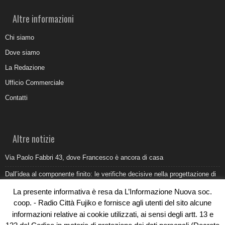
Altre informazioni
Chi siamo
Dove siamo
La Redazione
Ufficio Commerciale
Contatti
Altre notizie
Via Paolo Fabbri 43, dove Francesco è ancora di casa
Dall’idea al componente finito: le verifiche decisive nella progettazione di
uno stampo industriale
La presente informativa è resa da L’Informazione Nuova soc.
Belvedere Marittimo e il report ARPACAL 2026 sulla qualità del mare
coop. - Radio Città Fujiko e fornisce agli utenti del sito alcune
informazioni relative ai cookie utilizzati, ai sensi degli artt. 13 e
Come organizzare e allestire una camera ardente per l’ultimo saluto