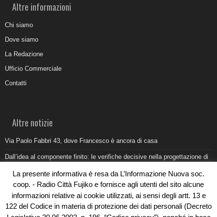
Altre informazioni
Chi siamo
Dove siamo
La Redazione
Ufficio Commerciale
Contatti
Altre notizie
Via Paolo Fabbri 43, dove Francesco è ancora di casa
Dall’idea al componente finito: le verifiche decisive nella progettazione di
uno stampo industriale
La presente informativa è resa da L’Informazione Nuova soc.
Belvedere Marittimo e il report ARPACAL 2026 sulla qualità del mare
coop. - Radio Città Fujiko e fornisce agli utenti del sito alcune
informazioni relative ai cookie utilizzati, ai sensi degli artt. 13 e
Come organizzare e allestire una camera ardente per l’ultimo saluto
122 del Codice in materia di protezione dei dati personali (Decreto
Umidità di risalita in casa, come riconoscere i segnali veri