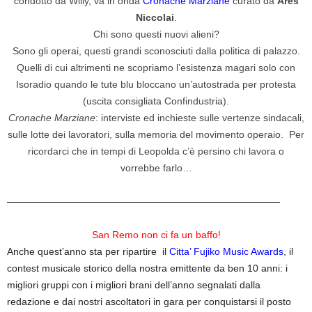
condotto da Willy, va in onda
Cronache Marziane
curato da
Ares
Niccolai
.
Chi sono questi nuovi alieni?
Sono gli operai, questi grandi sconosciuti dalla politica di palazzo.
Quelli di cui altrimenti ne scopriamo l’esistenza magari solo con
Isoradio quando le tute blu bloccano un’autostrada per protesta
(uscita consigliata Confindustria).
Cronache Marziane
: interviste ed inchieste sulle vertenze sindacali,
sulle lotte dei lavoratori, sulla memoria del movimento operaio. Per
ricordarci che in tempi di Leopolda c’è persino chi lavora o
vorrebbe farlo…
————————————————————————————
San Remo non ci fa un baffo!
Anche quest’anno sta per ripartire il
Citta’ Fujiko Music Awards
, il
contest musicale storico della nostra emittente da ben 10 anni: i
migliori gruppi con i migliori brani dell’anno segnalati dalla
redazione e dai nostri ascoltatori in gara per conquistarsi il posto