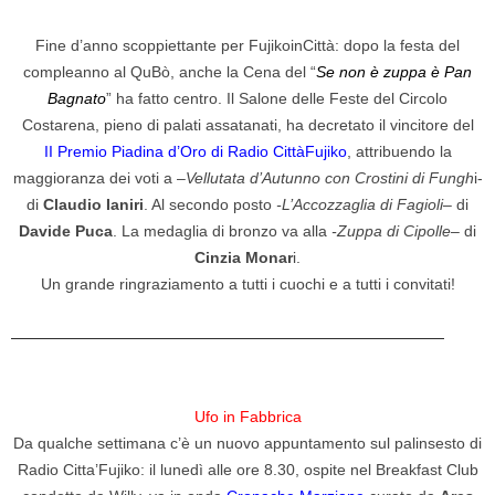
Fine d’anno scoppiettante per FujikoinCittà: dopo la festa del
compleanno al QuBò, anche la Cena del “
Se non è zuppa è Pan
Bagnato
” ha fatto centro. Il Salone delle Feste del Circolo
Costarena, pieno di palati assatanati, ha decretato il vincitore del
II Premio Piadina d’Oro di Radio CittàFujiko
, attribuendo la
maggioranza dei voti a –
Vellutata d’Autunno con Crostini di Fungh
i-
di
Claudio Ianiri
. Al secondo posto
-L’Accozzaglia di Fagioli
– di
Davide Puca
. La medaglia di bronzo va alla
-Zuppa di Cipolle
– di
Cinzia Monar
i.
Un grande ringraziamento a tutti i cuochi e a tutti i convitati!
————————————————————————————
Ufo in Fabbrica
Da qualche settimana c’è un nuovo appuntamento sul palinsesto di
Radio Citta’Fujiko: il lunedì alle ore 8.30, ospite nel Breakfast Club