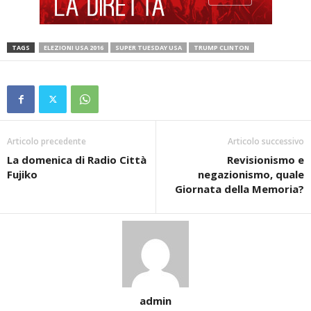
TAGS
ELEZIONI USA 2016
SUPER TUESDAY USA
TRUMP CLINTON
Articolo precedente
Articolo successivo
La domenica di Radio Città
Revisionismo e
Fujiko
negazionismo, quale
Giornata della Memoria?
admin