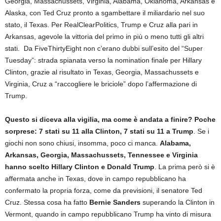
Georgia, Massachussets, Virginia, Alabama, Oklahoma, Arkansas e
Alaska, con Ted Cruz pronto a sgambettare il miliardario nel suo
stato, il Texas. Per RealClearPolitics, Trump e Cruz alla pari in
Arkansas, agevole la vittoria del primo in più o meno tutti gli altri
stati. Da FiveThirtyEight non c’erano dubbi sull’esito del “Super
Tuesday”: strada spianata verso la nomination finale per Hillary
Clinton, grazie al risultato in Texas, Georgia, Massachussets e
Virginia, Cruz a “raccogliere le briciole” dopo l’affermazione di
Trump.
Questo si diceva alla vigilia, ma come è andata a finire? Poche
sorprese: 7 stati su 11 alla Clinton, 7 stati su 11 a Trump
. Se i
giochi non sono chiusi, insomma, poco ci manca.
Alabama,
Arkansas, Georgia, Massachussets, Tennessee e Virginia
hanno scelto Hillary Clinton e Donald Trump
. La prima però si è
affermata anche in Texas, dove in campo repubblicano ha
confermato la propria forza, come da previsioni, il senatore Ted
Cruz. Stessa cosa ha fatto
Bernie Sanders
superando la Clinton in
Vermont, quando in campo repubblicano Trump ha vinto di misura