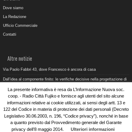
Dove siamo
La Redazione
Ufficio Commerciale
Contatti
Altre notizie
Via Paolo Fabbri 43, dove Francesco è ancora di casa
Dall’idea al componente finito: le verifiche decisive nella progettazione di
uno stampo industriale
La presente informativa è resa da L’Informazione Nuova soc.
Belvedere Marittimo e il report ARPACAL 2026 sulla qualità del mare
coop. - Radio Città Fujiko e fornisce agli utenti del sito alcune
informazioni relative ai cookie utilizzati, ai sensi degli artt. 13 e
Come organizzare e allestire una camera ardente per l’ultimo saluto
122 del Codice in materia di protezione dei dati personali (Decreto
Umidità di risalita in casa, come riconoscere i segnali veri
Legislativo 30.06.2003, n. 196, “Codice privacy”), nonché in base
a quanto previsto dal Provvedimento generale del Garante
privacy dell’8 maggio 2014.
Ulteriori informazioni