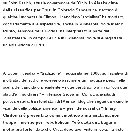
su John Kasich, attuale governatore dell’Ohio.
In Alaska cima
della classifica per Cruz
. In Colorado Sanders ha staccato di
qualche lunghezza la Clinton. Il candidato “socialista” ha trionfato,
contrariamente alle aspettative, anche in Minnesota, dove
Marco
Rubio
, senatore della Florida, ha interpretato la parte del
“guastafeste” in campo GOP, e in Oklahoma, dove si è registrata
un’altra vittoria di Cruz.
Al Super Tuesday – “tradizione” inaugurata nel 1988, su iniziativa di
molti stati del sud che volevano assumere un maggiore peso nella
scelta del candidato presidente – i due partiti sono arrivati “con due
stati d’animo diversi” – riferisce
Giovanni Collot
, analista di
politica estera, tra i fondatori di
IMerica
, blog che segue da vicino le
vicende della politica americana –
per i democratici “Hillary
Clinton si è presentata come vincitrice annunciata ma non
troppo”, mentre per i repubblicani “c’è stata una bagarre
molto più forte”
dato che Cruz, dopo aver vinto in Iowa, ha visto