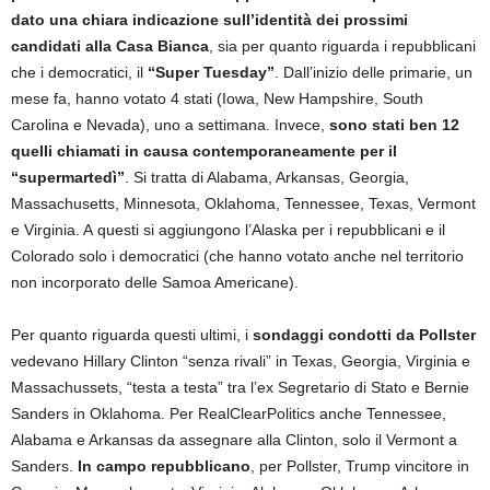
dato una chiara indicazione sull’identità dei prossimi
candidati alla Casa Bianca
, sia per quanto riguarda i repubblicani
che i democratici, il
“Super Tuesday”
. Dall’inizio delle primarie, un
mese fa, hanno votato 4 stati (Iowa, New Hampshire, South
Carolina e Nevada), uno a settimana. Invece,
sono stati ben 12
quelli chiamati in causa contemporaneamente per il
“supermartedì”
. Si tratta di Alabama, Arkansas, Georgia,
Massachusetts, Minnesota, Oklahoma, Tennessee, Texas, Vermont
e Virginia. A questi si aggiungono l’Alaska per i repubblicani e il
Colorado solo i democratici (che hanno votato anche nel territorio
non incorporato delle Samoa Americane).
Per quanto riguarda questi ultimi, i
sondaggi condotti da Pollster
vedevano Hillary Clinton “senza rivali” in Texas, Georgia, Virginia e
Massachussets, “testa a testa” tra l’ex Segretario di Stato e Bernie
Sanders in Oklahoma. Per RealClearPolitics anche Tennessee,
Alabama e Arkansas da assegnare alla Clinton, solo il Vermont a
Sanders.
In campo repubblicano
, per Pollster, Trump vincitore in