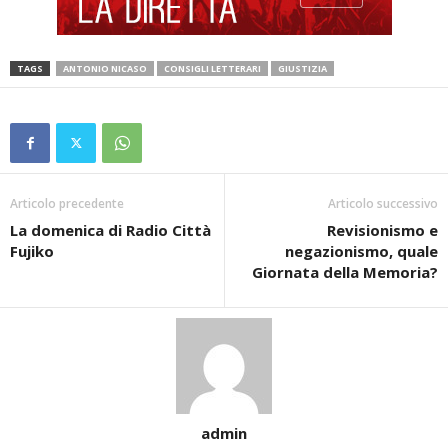
TAGS
ANTONIO NICASO
CONSIGLI LETTERARI
GIUSTIZIA
Articolo precedente
Articolo successivo
La domenica di Radio Città
Revisionismo e
Fujiko
negazionismo, quale
Giornata della Memoria?
admin