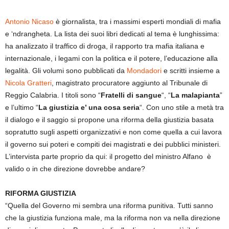
Antonio Nicaso
è giornalista, tra i massimi esperti mondiali di mafia
e ‘ndrangheta. La lista dei suoi libri dedicati al tema è lunghissima:
ha analizzato il traffico di droga, il rapporto tra mafia italiana e
internazionale, i legami con la politica e il potere, l’educazione alla
legalità. Gli volumi sono pubblicati da
Mondadori
e scritti insieme a
Nicola Gratteri
, magistrato procuratore aggiunto al Tribunale di
Reggio Calabria. I titoli sono “
Fratelli di sangue
“, “
La malapianta
”
e l’ultimo “
La giustizia e’ una cosa seria
“. Con uno stile a metà tra
il dialogo e il saggio si propone una riforma della giustizia basata
sopratutto sugli aspetti organizzativi e non come quella a cui lavora
il governo sui poteri e compiti dei magistrati e dei pubblici ministeri.
L’intervista parte proprio da qui: il progetto del ministro Alfano è
valido o in che direzione dovrebbe andare?
RIFORMA GIUSTIZIA
“Quella del Governo mi sembra una riforma punitiva. Tutti sanno
che la giustizia funziona male, ma la riforma non va nella direzione