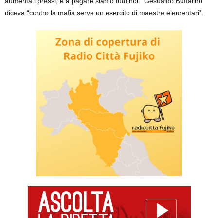
aumenta i pressi, e a pagare siamo tutti noi. Gesualdo Buffalino
diceva “contro la mafia serve un esercito di maestre elementari”.