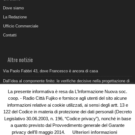
Dove siamo
La Redazione
Ufficio Commerciale
Contatti
Altre notizie
Via Paolo Fabbri 43, dove Francesco è ancora di casa
Dall’idea al componente finito: le verifiche decisive nella progettazione di
uno stampo industriale
La presente informativa è resa da L’Informazione Nuova soc.
Belvedere Marittimo e il report ARPACAL 2026 sulla qualità del mare
coop. - Radio Città Fujiko e fornisce agli utenti del sito alcune
informazioni relative ai cookie utilizzati, ai sensi degli artt. 13 e
Come organizzare e allestire una camera ardente per l’ultimo saluto
122 del Codice in materia di protezione dei dati personali (Decreto
Umidità di risalita in casa, come riconoscere i segnali veri
Legislativo 30.06.2003, n. 196, “Codice privacy”), nonché in base
a quanto previsto dal Provvedimento generale del Garante
privacy dell’8 maggio 2014.
Ulteriori informazioni