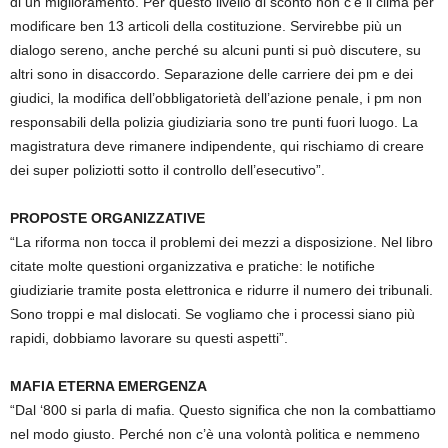
di un miglioramento. Per questo livello di sconto non c’è il clima per
modificare ben 13 articoli della costituzione. Servirebbe più un
dialogo sereno, anche perché su alcuni punti si può discutere, su
altri sono in disaccordo. Separazione delle carriere dei pm e dei
giudici, la modifica dell’obbligatorietà dell’azione penale, i pm non
responsabili della polizia giudiziaria sono tre punti fuori luogo. La
magistratura deve rimanere indipendente, qui rischiamo di creare
dei super poliziotti sotto il controllo dell’esecutivo”.
PROPOSTE ORGANIZZATIVE
“La riforma non tocca il problemi dei mezzi a disposizione. Nel libro
citate molte questioni organizzativa e pratiche: le notifiche
giudiziarie tramite posta elettronica e ridurre il numero dei tribunali.
Sono troppi e mal dislocati. Se vogliamo che i processi siano più
rapidi, dobbiamo lavorare su questi aspetti”.
MAFIA ETERNA EMERGENZA
“Dal ‘800 si parla di mafia. Questo significa che non la combattiamo
nel modo giusto. Perché non c’è una volontà politica e nemmeno