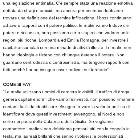
una legislazione antimafia. C’è sempre stata una reazione emotiva
dettata da stragi e omicidi, ma ancora per esempio dobbiamo
trovare una definizione del termine infiltrazione. I boss continuano
ad avere rapporti con il potere politico: le mafie vanno lì dove c’è
potere e ricchezza, non possiamo certo stupirci che vadano nelle
regioni più ricche, Lombardia ed Emilia Romagna, per investire i
capitali accumulati con una miriade di attività illecite. Le mafie non
hanno ideologia e flirtano con chiunque detenga il potere. Non
guardano centrodestra o centrosinistra, ma tengono rapporti con
tutti perché hanno bisogno esser radicati nel territorio”.
COME SI FA?
“Le mafie utilizzano uomini di cerniera invisibili. Il traffico di droga
genera capitali enormi che vanno reinvestiti, non possono rimanere
contanti facili da identificare. Bisogna trovare la volontà politica di
identificare dove questi investimenti avvengono, al Nord e non
certo nei paesi della Calabria o della Sicilia. Se vogliamo
combattere i mafiosi non dobbiamo pensarli più con la coppola in
testa, ma laureati brillanti che sanno rivolgersi a professionisti