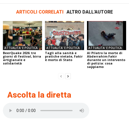
ARTICOLI CORRELATI
ALTRO DALL'AUTORE
ATTUALITA' E POLITICA
ATTUALITA' E POLITICA
ATTUALITA' E POLITICA
BeerQuake 2026: tre
Tagli alla sanità e
Al Pilatro la morte di
giorni di festival, birra
pratiche vietate, Fakir
Abderrahim Fakir
artigianale e
è morto di Stato
durante un intervento
solidarietà
di polizia: cosa
sappiamo
Ascolta la diretta