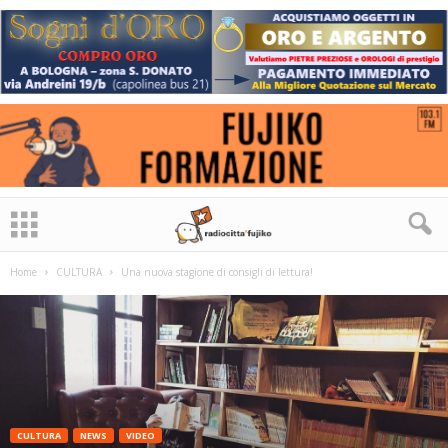
Home
CULTURA
Una nuova stagione di consigli di lettura!
CULTURA
NEWS
VIDEO