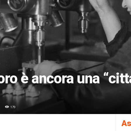
voro è ancora una “cit
179
As