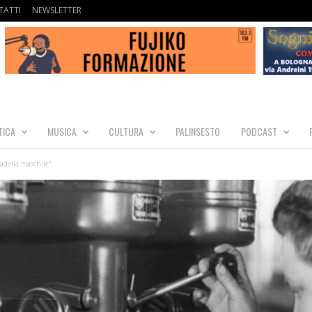
ATTI
NEWSLETTER
TICA
MUSICA
CULTURA
PALINSESTO
PODCAST
tadella maschile”