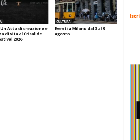
Iscr
A
CULTURA
 Un Atto di creazione e
Eventi a Milano dal 3 al 9
 di vita al Crisalide
agosto
estival 2026