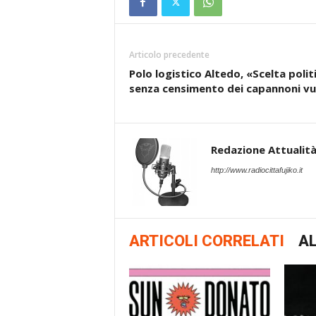
Articolo precedente
Polo logistico Altedo, «Scelta polit
senza censimento dei capannoni vu
Redazione Attualità 
http://www.radiocittafujiko.it
ARTICOLI CORRELATI
AL