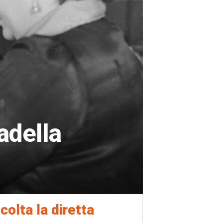
tadella
colta la diretta