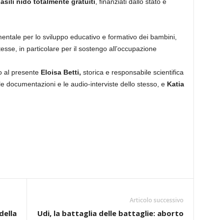
i
asili nido totalmente gratuiti
, finanziati dallo stato e
amentale per lo sviluppo educativo e formativo dei bambini,
esse, in particolare per il sostengo all’occupazione
o al presente
Eloisa Betti,
storica e responsabile scientifica
 documentazioni e le audio-interviste dello stesso, e
Katia
Articolo successivo
della
Udi, la battaglia delle battaglie: aborto