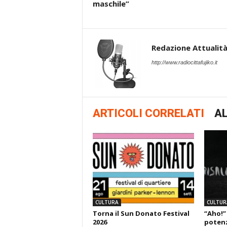
maschile”
Redazione Attualità 
http://www.radiocittafujiko.it
ARTICOLI CORRELATI
AL
CULTURA
CULTUR
Torna il Sun Donato Festival
“Aho!”
2026
potenza