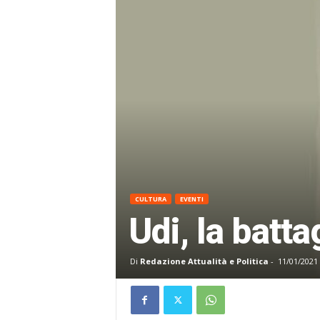
CULTURA
EVENTI
Udi, la batta
Di
Redazione Attualità e Politica
-
11/01/2021