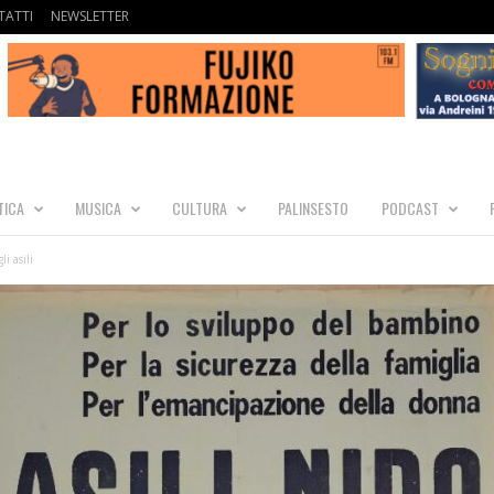
ATTI
NEWSLETTER
TICA
MUSICA
CULTURA
PALINSESTO
PODCAST
i asili