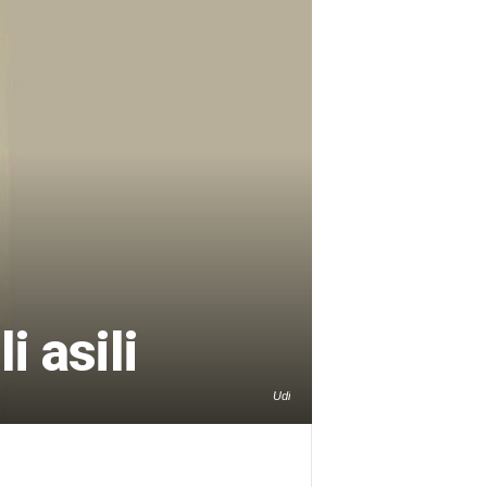
i asili
Udi