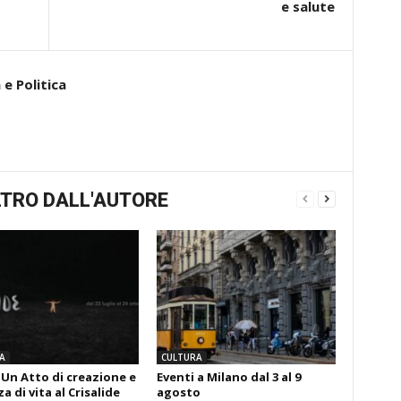
e salute
e Politica
TRO DALL'AUTORE
A
CULTURA
 Un Atto di creazione e
Eventi a Milano dal 3 al 9
 di vita al Crisalide
agosto