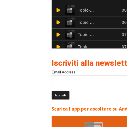
Iscriviti alla newslet
Email Address
Scarica l'app per ascoltare su An