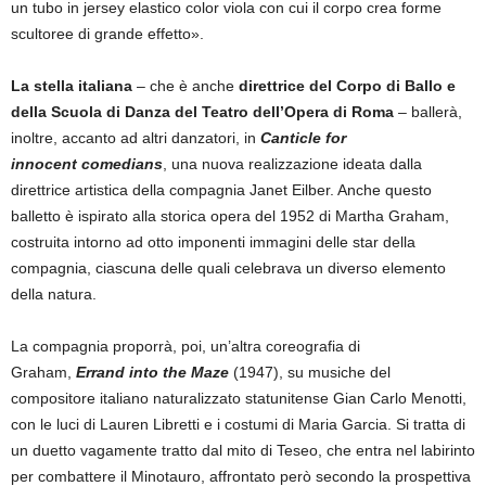
un tubo in jersey elastico color viola con cui il corpo crea forme
scultoree di grande effetto».
La stella italiana
– che è anche
direttrice del Corpo di Ballo e
della Scuola di Danza del Teatro dell’Opera di Roma
– ballerà,
inoltre, accanto ad altri danzatori, in
Canticle for
innocent comedians
, una nuova realizzazione ideata dalla
direttrice artistica della compagnia Janet Eilber. Anche questo
balletto è ispirato alla storica opera del 1952 di Martha Graham,
costruita intorno ad otto imponenti immagini delle star della
compagnia, ciascuna delle quali celebrava un diverso elemento
della natura.
La compagnia proporrà, poi, un’altra coreografia di
Graham,
Errand into the Maze
(1947), su musiche del
compositore italiano naturalizzato statunitense Gian Carlo Menotti,
con le luci di Lauren Libretti e i costumi di Maria Garcia. Si tratta di
un duetto vagamente tratto dal mito di Teseo, che entra nel labirinto
per combattere il Minotauro, affrontato però secondo la prospettiva