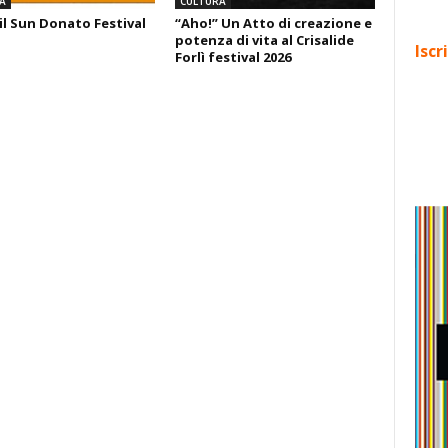
A
CULTURA
il Sun Donato Festival
“Aho!” Un Atto di creazione e
potenza di vita al Crisalide
Iscr
Forlì festival 2026