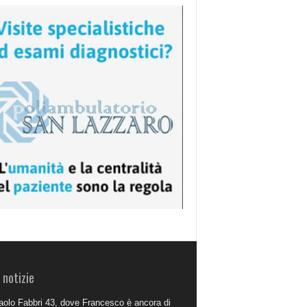
 notizie
aolo Fabbri 43, dove Francesco è ancora di