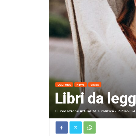
CULTURA
NEWS
VIDEO
Libri da leg
Di
Redazione Attualità e Politica
-
29/04/2024