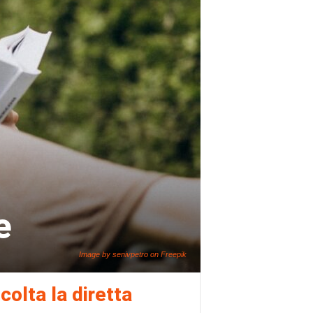
e
Image by senivpetro on Freepik
colta la diretta