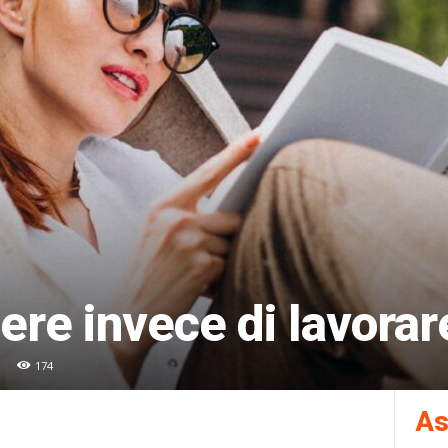
gere invece di lavorar
174
As