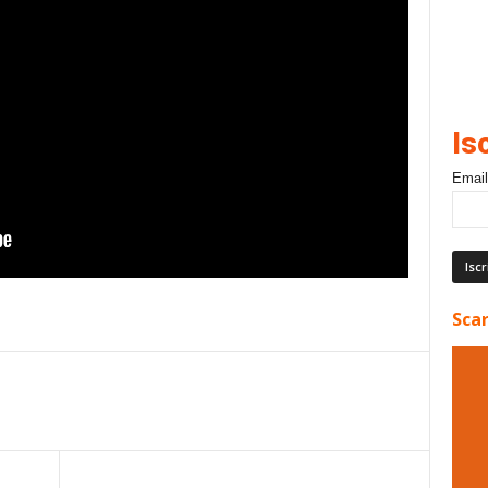
Is
Email
Scar