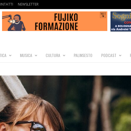
ONTATTI
NEWSLETTER
TICA
MUSICA
CULTURA
PALINSESTO
PODCAST