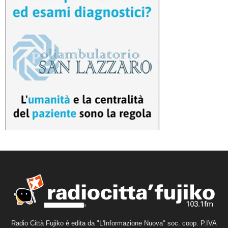
Radio Città Fujiko è edita da "L'Informazione Nuova" soc. coop. P.IVA