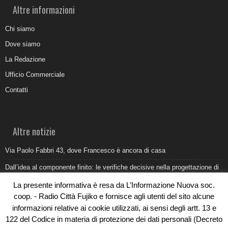
Altre informazioni
Chi siamo
Dove siamo
La Redazione
Ufficio Commerciale
Contatti
Altre notizie
Via Paolo Fabbri 43, dove Francesco è ancora di casa
Dall’idea al componente finito: le verifiche decisive nella progettazione di
uno stampo industriale
La presente informativa è resa da L’Informazione Nuova soc.
Belvedere Marittimo e il report ARPACAL 2026 sulla qualità del mare
coop. - Radio Città Fujiko e fornisce agli utenti del sito alcune
informazioni relative ai cookie utilizzati, ai sensi degli artt. 13 e
Come organizzare e allestire una camera ardente per l’ultimo saluto
122 del Codice in materia di protezione dei dati personali (Decreto