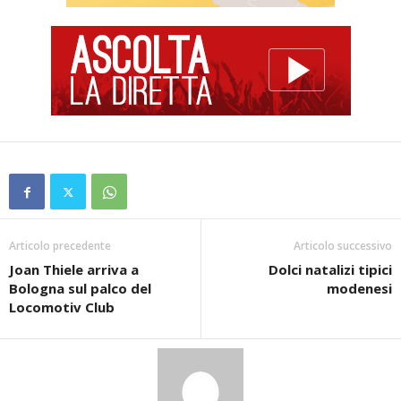
Articolo precedente
Articolo successivo
Joan Thiele arriva a
Dolci natalizi tipici
Bologna sul palco del
modenesi
Locomotiv Club