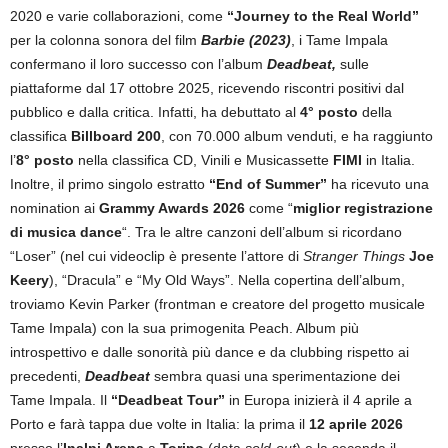
2020 e varie collaborazioni, come
“Journey to the Real World”
per la colonna sonora del film
Barbie (2023)
, i Tame Impala
confermano il loro successo con l’album
Deadbeat,
sulle
piattaforme dal 17 ottobre 2025, ricevendo riscontri positivi dal
pubblico e dalla critica. Infatti, ha debuttato al
4° posto
della
classifica
Billboard 200
, con 70.000 album venduti, e ha raggiunto
l’
8° posto
nella classifica CD, Vinili e Musicassette
FIMI
in Italia.
Inoltre, il primo singolo estratto
“End of Summer”
ha ricevuto una
nomination ai
Grammy Awards 2026
come “
miglior registrazione
di musica dance
“. Tra le altre canzoni dell’album si ricordano
“Loser” (nel cui videoclip è presente l’attore di
Stranger Things
Joe
Keery
), “Dracula” e “My Old Ways”. Nella copertina dell’album,
troviamo Kevin Parker (frontman e creatore del progetto musicale
Tame Impala) con la sua primogenita Peach. Album più
introspettivo e dalle sonorità più dance e da clubbing rispetto ai
precedenti,
Deadbeat
sembra quasi una sperimentazione dei
Tame Impala. Il
“Deadbeat Tour”
in Europa inizierà il 4 aprile a
Porto e farà tappa due volte in Italia: la prima il
12 aprile 2026