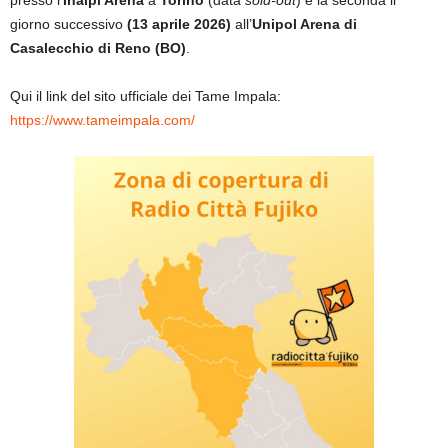
presso l’
Inalpi Arena
a
Torino
(data
sold-out
) e la seconda il
giorno successivo
(13 aprile 2026)
all’
Unipol Arena di
Casalecchio di Reno (BO)
.
Qui il link del sito ufficiale dei Tame Impala:
https://www.tameimpala.com/