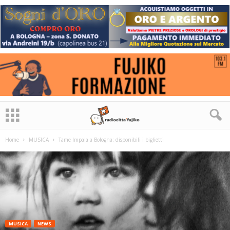
Home
MUSICA
Tame Impala a Bologna: disponibili i biglietti
MUSICA
NEWS