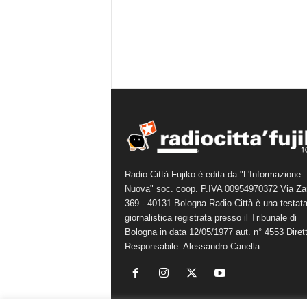
Radio Città Fujiko è edita da "L'Informazione
Nuova" soc. coop. P.IVA 00954970372 Via Za
369 - 40131 Bologna Radio Città è una testat
giornalistica registrata presso il Tribunale di
Bologna in data 12/05/1977 aut. n° 4553 Diret
Responsabile: Alessandro Canella