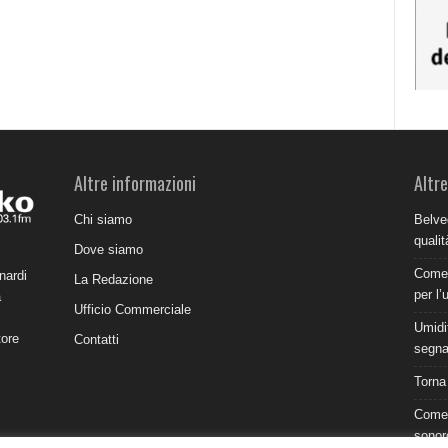
Altre informazioni
Altre
Chi siamo
Belve
qualit
Dove siamo
Come 
nardi
La Redazione
per l’
a
Ufficio Commerciale
Umidit
tore
Contatti
segnal
Torna
Come 
sonor