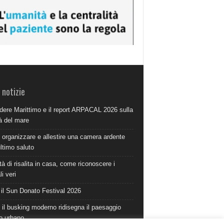
 notizie
dere Marittimo e il report ARPACAL 2026 sulla
à del mare
organizzare e allestire una camera ardente
ultimo saluto
à di risalita in casa, come riconoscere i
i veri
 il Sun Donato Festival 2026
il busking moderno ridisegna il paesaggio
o urbano