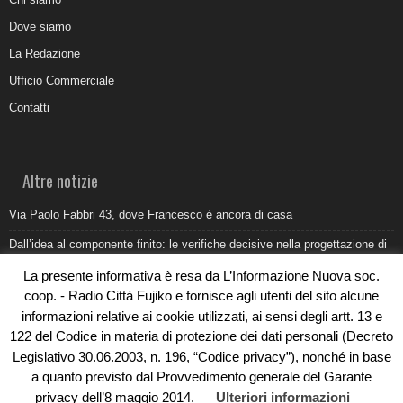
Dove siamo
La Redazione
Ufficio Commerciale
Contatti
Altre notizie
Via Paolo Fabbri 43, dove Francesco è ancora di casa
Dall’idea al componente finito: le verifiche decisive nella progettazione di
uno stampo industriale
La presente informativa è resa da L’Informazione Nuova soc.
Belvedere Marittimo e il report ARPACAL 2026 sulla qualità del mare
coop. - Radio Città Fujiko e fornisce agli utenti del sito alcune
informazioni relative ai cookie utilizzati, ai sensi degli artt. 13 e
Come organizzare e allestire una camera ardente per l’ultimo saluto
122 del Codice in materia di protezione dei dati personali (Decreto
Umidità di risalita in casa, come riconoscere i segnali veri
Legislativo 30.06.2003, n. 196, “Codice privacy”), nonché in base
a quanto previsto dal Provvedimento generale del Garante
privacy dell’8 maggio 2014.
Ulteriori informazioni