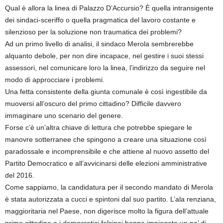
Qual è allora la linea di Palazzo D’Accursio? È quella intransigente
dei sindaci-sceriffo o quella pragmatica del lavoro costante e
silenzioso per la soluzione non traumatica dei problemi?
Ad un primo livello di analisi, il sindaco Merola sembrerebbe
alquanto debole, per non dire incapace, nel gestire i suoi stessi
assessori, nel comunicare loro la linea, l’indirizzo da seguire nel
modo di approcciare i problemi.
Una fetta consistente della giunta comunale è così ingestibile da
muoversi all’oscuro del primo cittadino? Difficile davvero
immaginare uno scenario del genere.
Forse c’è un’altra chiave di lettura che potrebbe spiegare le
manovre sotterranee che spingono a creare una situazione così
paradossale e incomprensibile e che attiene al nuovo assetto del
Partito Democratico e all’avvicinarsi delle elezioni amministrative
del 2016.
Come sappiamo, la candidatura per il secondo mandato di Merola
è stata autorizzata a cucci e spintoni dal suo partito. L’ala renziana,
maggioritaria nel Paese, non digerisce molto la figura dell’attuale
primo cittadino e i democratici felsinei hanno impiegato un po’ di