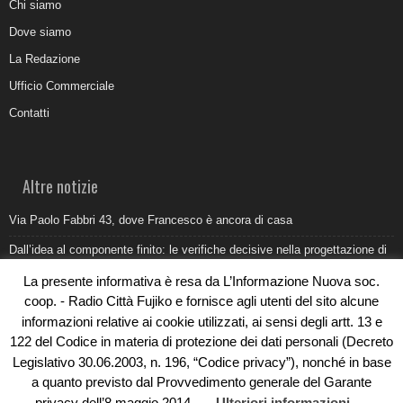
Chi siamo
Dove siamo
La Redazione
Ufficio Commerciale
Contatti
Altre notizie
Via Paolo Fabbri 43, dove Francesco è ancora di casa
Dall’idea al componente finito: le verifiche decisive nella progettazione di
uno stampo industriale
La presente informativa è resa da L’Informazione Nuova soc.
Belvedere Marittimo e il report ARPACAL 2026 sulla qualità del mare
coop. - Radio Città Fujiko e fornisce agli utenti del sito alcune
informazioni relative ai cookie utilizzati, ai sensi degli artt. 13 e
Come organizzare e allestire una camera ardente per l’ultimo saluto
122 del Codice in materia di protezione dei dati personali (Decreto
Umidità di risalita in casa, come riconoscere i segnali veri
Legislativo 30.06.2003, n. 196, “Codice privacy”), nonché in base
a quanto previsto dal Provvedimento generale del Garante
privacy dell’8 maggio 2014.
Ulteriori informazioni