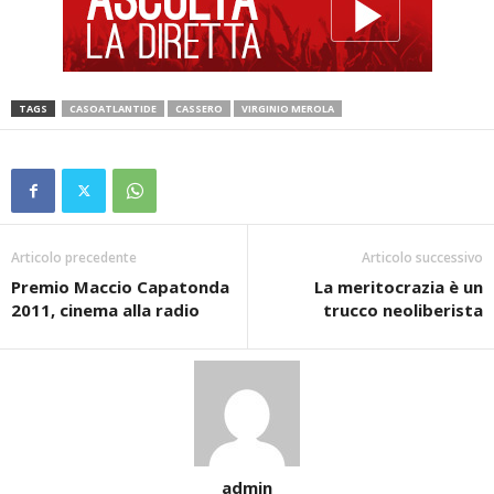
TAGS
CASOATLANTIDE
CASSERO
VIRGINIO MEROLA
Articolo precedente
Articolo successivo
Premio Maccio Capatonda
La meritocrazia è un
2011, cinema alla radio
trucco neoliberista
admin