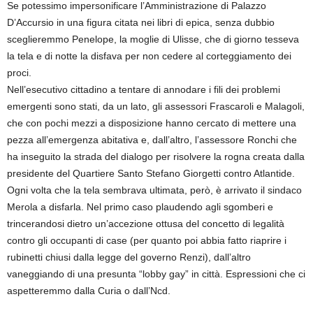
Se potessimo impersonificare l’Amministrazione di Palazzo
D’Accursio in una figura citata nei libri di epica, senza dubbio
sceglieremmo Penelope, la moglie di Ulisse, che di giorno tesseva
la tela e di notte la disfava per non cedere al corteggiamento dei
proci.
Nell’esecutivo cittadino a tentare di annodare i fili dei problemi
emergenti sono stati, da un lato, gli assessori Frascaroli e Malagoli,
che con pochi mezzi a disposizione hanno cercato di mettere una
pezza all’emergenza abitativa e, dall’altro, l’assessore Ronchi che
ha inseguito la strada del dialogo per risolvere la rogna creata dalla
presidente del Quartiere Santo Stefano Giorgetti contro Atlantide.
Ogni volta che la tela sembrava ultimata, però, è arrivato il sindaco
Merola a disfarla. Nel primo caso plaudendo agli sgomberi e
trincerandosi dietro un’accezione ottusa del concetto di legalità
contro gli occupanti di case (per quanto poi abbia fatto riaprire i
rubinetti chiusi dalla legge del governo Renzi), dall’altro
vaneggiando di una presunta “lobby gay” in città. Espressioni che ci
aspetteremmo dalla Curia o dall’Ncd.