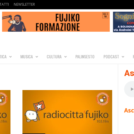
ATTI
NEWSLETTER
TICA
MUSICA
CULTURA
PALINSESTO
PODCAST
As
Asc