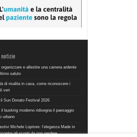
 notizie
organizzare e allestire una camera ardente
ultimo saluto
à di risalita in casa, come riconoscere i
i veri
 il Sun Donato Festival 2026
il busking moderno ridisegna il paesaggio
o urbano
estivi Michele Lopriore: l’eleganza Made in
incontra gli sconti da non perdere