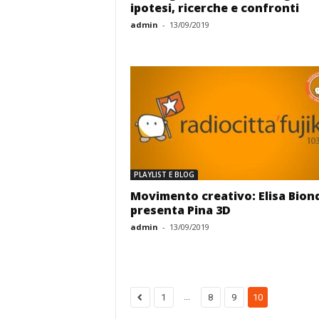
ipotesi, ricerche e confronti
admin
-
13/09/2019
PLAYLIST E BLOG
Movimento creativo: Elisa Bion
presenta Pina 3D
admin
-
13/09/2019
...
1
8
9
10