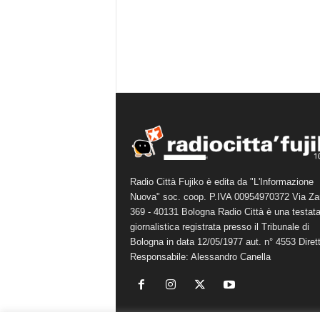
Radio Città Fujiko è edita da "L'Informazione
Nuova" soc. coop. P.IVA 00954970372 Via Za
369 - 40131 Bologna Radio Città è una testat
giornalistica registrata presso il Tribunale di
Bologna in data 12/05/1977 aut. n° 4553 Diret
Responsabile: Alessandro Canella