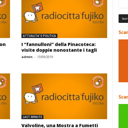
Scar
ATTUALITA' E POLITICA
non
I “fannulloni” della Pinacoteca:
visite doppie nonostante i tagli
admin
-
13/09/2019
Scar
LAST MINUTE
Valvoline, una Mostra a Fumetti