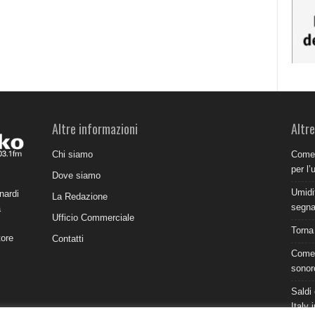
Altre informazioni
Altre
Chi siamo
Come 
per l’
Dove siamo
Umidit
nardi
La Redazione
segnal
a
Ufficio Commerciale
Torna
tore
Contatti
Come 
sonor
Saldi 
Italy 