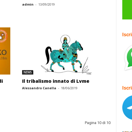
admin
-
13/09/2019
Iscr
NEWS
di
Il tribalismo innato di Lvme
Iscr
Alessandro Canella
-
18/06/2019
Pagina 10 di 10