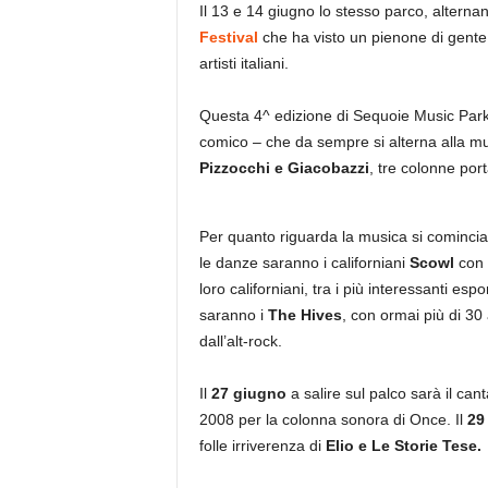
Il 13 e 14 giugno lo stesso parco, alterna
Festival
che ha visto un pienone di gente 
artisti italiani.
Questa 4^ edizione di Sequoie Music Park
comico – che da sempre si alterna alla mu
Pizzocchi e Giacobazzi
, tre colonne por
Per quanto riguarda la musica si comincia
le danze saranno i californiani
Scowl
con i
loro californiani, tra i più interessanti es
saranno i
The Hives
, con ormai più di 30 
dall’alt-rock.
Il
27 giugno
a salire sul palco sarà il can
2008 per la colonna sonora di Once. Il
29
folle irriverenza di
Elio e Le Storie Tese.