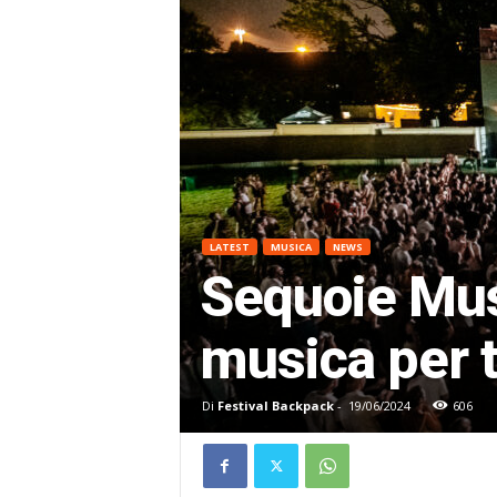
LATEST
MUSICA
NEWS
Sequoie Mus
musica per tu
Di
Festival Backpack
-
19/06/2024
606