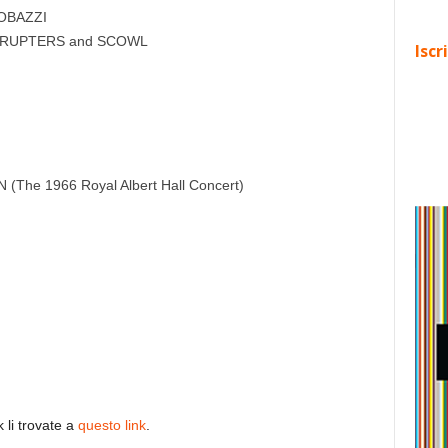
OBAZZI
ERRUPTERS and SCOWL
Iscr
The 1966 Royal Albert Hall Concert)
k li trovate a
questo link
.