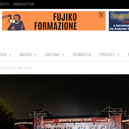
TATTI
NEWSLETTER
TICA
MUSICA
CULTURA
PALINSESTO
PODCAST
musica per tutti i gusti