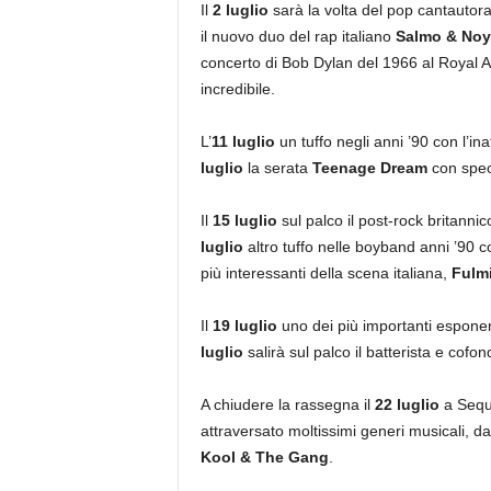
Il
2 luglio
sarà la volta del pop cantautora
il nuovo duo del rap italiano
Salmo & Noy
concerto di Bob Dylan del 1966 al Royal Al
incredibile.
L’
11 luglio
un tuffo negli anni ’90 con l’in
luglio
la serata
Teenage Dream
con spec
Il
15 luglio
sul palco il post-rock britannic
luglio
altro tuffo nelle boyband anni ’90 co
più interessanti della scena italiana,
Fulmi
Il
19 luglio
uno dei più importanti esponen
luglio
salirà sul palco il batterista e cofo
A chiudere la rassegna il
22 luglio
a Sequo
attraversato moltissimi generi musicali, dal
Kool & The Gang
.