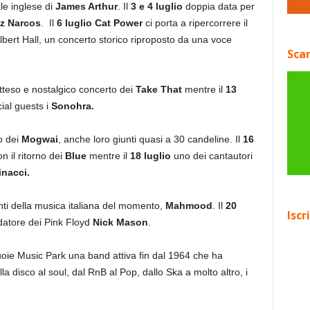
le inglese di
James Arthur
. Il
3 e 4 luglio
doppia data per
z Narcos
. Il
6 luglio Cat Power
ci porta a ripercorrere il
bert Hall, un concerto storico riproposto da una voce
Scar
atteso e nostalgico concerto dei
Take That
mentre il
13
ial guests i
Sonohra.
o dei
Mogwai
, anche loro giunti quasi a 30 candeline. Il
16
n il ritorno dei
Blue
mentre il
18 luglio
uno dei cantautori
nacci.
ti della musica italiana del momento,
Mahmood
. Il
20
Iscr
ndatore dei Pink Floyd
Nick Mason
.
ie Music Park una band attiva fin dal 1964 che ha
la disco al soul, dal RnB al Pop, dallo Ska a molto altro, i