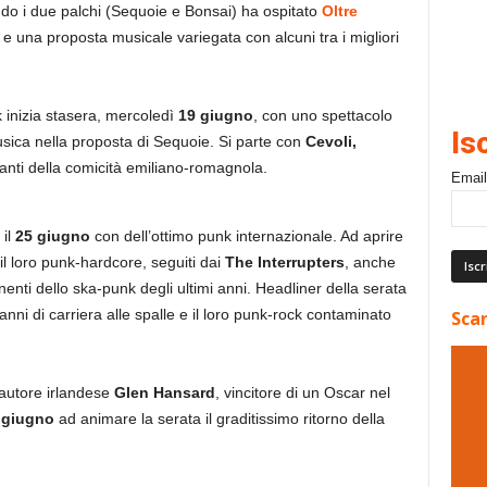
ndo i due palchi (Sequoie e Bonsai) ha ospitato
Oltre
e una proposta musicale variegata con alcuni tra i migliori
 inizia stasera, mercoledì
19 giugno
, con uno spettacolo
Is
sica nella proposta di Sequoie. Si parte con
Cevoli,
tanti della comicità emiliano-romagnola.
Email
 il
25 giugno
con dell’ottimo punk internazionale. Ad aprire
l loro punk-hardcore, seguiti dai
The Interrupters
, anche
ponenti dello ska-punk degli ultimi anni. Headliner della serata
anni di carriera alle spalle e il loro punk-rock contaminato
Scar
tautore irlandese
Glen Hansard
, vincitore di un Oscar nel
 giugno
ad animare la serata il graditissimo ritorno della