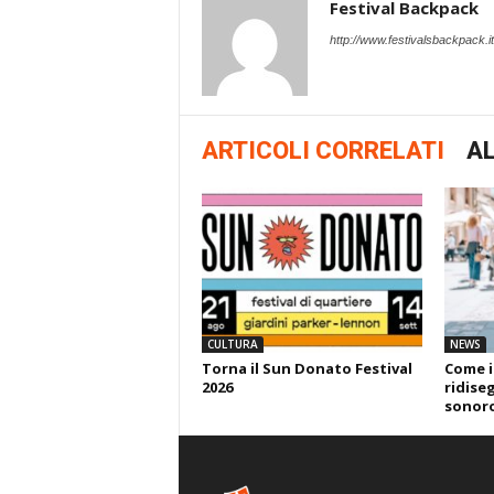
Festival Backpack
http://www.festivalsbackpack.it
ARTICOLI CORRELATI
AL
CULTURA
NEWS
Torna il Sun Donato Festival
Come i
2026
ridise
sonor