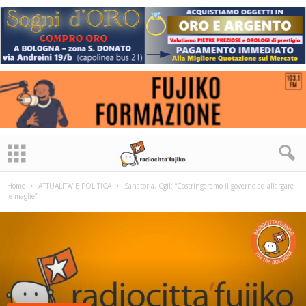
Home
ATTUALITA' E POLITICA
Sanatoria, Cgil: “Costringeremo il governo ad allargare
le maglie”