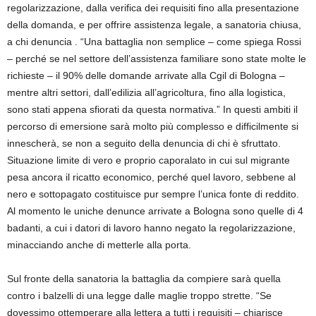
regolarizzazione, dalla verifica dei requisiti fino alla presentazione
della domanda, e per offrire assistenza legale, a sanatoria chiusa,
a chi denuncia . “Una battaglia non semplice – come spiega Rossi
– perché se nel settore dell’assistenza familiare sono state molte le
richieste – il 90% delle domande arrivate alla Cgil di Bologna –
mentre altri settori, dall’edilizia all’agricoltura, fino alla logistica,
sono stati appena sfiorati da questa normativa.” In questi ambiti il
percorso di emersione sarà molto più complesso e difficilmente si
innescherà, se non a seguito della denuncia di chi è sfruttato.
Situazione limite di vero e proprio caporalato in cui sul migrante
pesa ancora il ricatto economico, perché quel lavoro, sebbene al
nero e sottopagato costituisce pur sempre l’unica fonte di reddito.
Al momento le uniche denunce arrivate a Bologna sono quelle di 4
badanti, a cui i datori di lavoro hanno negato la regolarizzazione,
minacciando anche di metterle alla porta.
Sul fronte della sanatoria la battaglia da compiere sarà quella
contro i balzelli di una legge dalle maglie troppo strette. “Se
dovessimo ottemperare alla lettera a tutti i requisiti – chiarisce