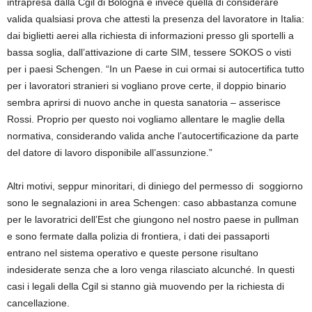
intrapresa dalla Cgil di Bologna è invece quella di considerare
valida qualsiasi prova che attesti la presenza del lavoratore in Italia:
dai biglietti aerei alla richiesta di informazioni presso gli sportelli a
bassa soglia, dall’attivazione di carte SIM, tessere SOKOS o visti
per i paesi Schengen. “In un Paese in cui ormai si autocertifica tutto
per i lavoratori stranieri si vogliano prove certe, il doppio binario
sembra aprirsi di nuovo anche in questa sanatoria – asserisce
Rossi. Proprio per questo noi vogliamo allentare le maglie della
normativa, considerando valida anche l’autocertificazione da parte
del datore di lavoro disponibile all’assunzione.”
Altri motivi, seppur minoritari, di diniego del permesso di soggiorno
sono le segnalazioni in area Schengen: caso abbastanza comune
per le lavoratrici dell’Est che giungono nel nostro paese in pullman
e sono fermate dalla polizia di frontiera, i dati dei passaporti
entrano nel sistema operativo e queste persone risultano
indesiderate senza che a loro venga rilasciato alcunché. In questi
casi i legali della Cgil si stanno già muovendo per la richiesta di
cancellazione.