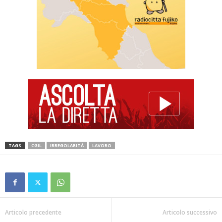
TAGS
CGIL
IRREGOLARITÀ
LAVORO
Articolo precedente
Articolo successivo