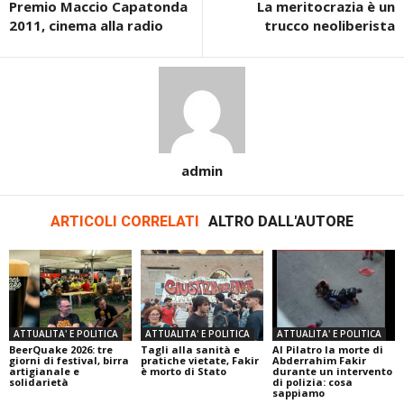
Premio Maccio Capatonda
La meritocrazia è un
2011, cinema alla radio
trucco neoliberista
admin
ARTICOLI CORRELATI
ALTRO DALL'AUTORE
ATTUALITA' E POLITICA
ATTUALITA' E POLITICA
ATTUALITA' E POLITICA
BeerQuake 2026: tre
Tagli alla sanità e
Al Pilatro la morte di
giorni di festival, birra
pratiche vietate, Fakir
Abderrahim Fakir
artigianale e
è morto di Stato
durante un intervento
solidarietà
di polizia: cosa
sappiamo