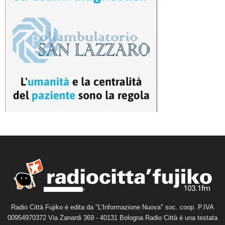
Radio Città Fujiko è edita da "L'Informazione Nuova" soc. coop. P.IVA
00954970372 Via Zanardi 369 - 40131 Bologna Radio Città è una testata