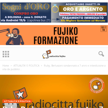
Home
ATTUALITA' E POLITICA
Ruby, Berlusconi condannato a 7 anni e interdizione a
vita da pubblici...
ATTUALITA' E POLITICA