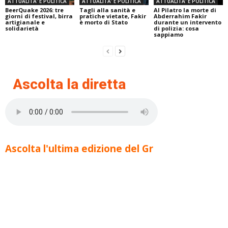
ATTUALITA' E POLITICA
ATTUALITA' E POLITICA
ATTUALITA' E POLITICA
BeerQuake 2026: tre
Tagli alla sanità e
Al Pilatro la morte di
giorni di festival, birra
pratiche vietate, Fakir
Abderrahim Fakir
artigianale e
è morto di Stato
durante un intervento
solidarietà
di polizia: cosa
sappiamo
Ascolta la diretta
Ascolta l'ultima edizione del Gr