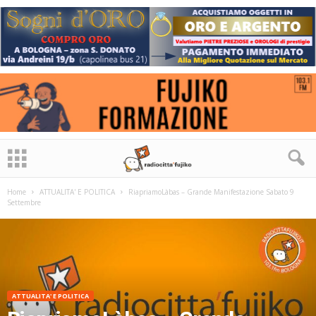
Home
ATTUALITA' E POLITICA
RiapriamoLàbas – Grande Manifestazione Sabato 9
Settembre
ATTUALITA' E POLITICA