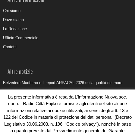
Chi siamo
Dove siamo
La Redazione
Ufficio Commerciale
Contatti
Altre notizie
Belvedere Marittimo e il report ARPACAL 2026 sulla qualità del mare
Come organizzare e allestire una camera ardente per l’ultimo saluto
La presente informativa è resa da L’Informazione Nuova soc.
Umidità di risalita in casa, come riconoscere i segnali veri
coop. - Radio Città Fujiko e fornisce agli utenti del sito alcune
informazioni relative ai cookie utilizzati, ai sensi degli artt. 13 e
Torna il Sun Donato Festival 2026
122 del Codice in materia di protezione dei dati personali (Decreto
Come il busking moderno ridisegna il paesaggio sonoro urbano
Legislativo 30.06.2003, n. 196, “Codice privacy”), nonché in base
a quanto previsto dal Provvedimento generale del Garante