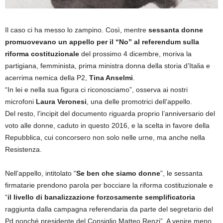
Il caso ci ha messo lo zampino. Così, mentre
sessanta donne
promuovevano un appello per il “No” al referendum sulla
riforma costituzionale
del prossimo 4 dicembre, moriva la
partigiana, femminista, prima ministra donna della storia d’Italia e
acerrima nemica della P2,
Tina Anselmi
.
“In lei e nella sua figura ci riconosciamo”, osserva ai nostri
microfoni
Laura Veronesi
, una delle promotrici dell’appello.
Del resto, l’incipit del documento riguarda proprio l’anniversario del
voto alle donne, caduto in questo 2016, e la scelta in favore della
Repubblica, cui concorsero non solo nelle urne, ma anche nella
Resistenza.
Nell’appello, intitolato “
Se ben che siamo donne
”, le sessanta
firmatarie prendono parola per bocciare la riforma costituzionale e
“
il livello di banalizzazione forzosamente semplificatoria
raggiunta dalla campagna referendaria da parte del segretario del
Pd nonché presidente del Consiglio Matteo Renzi”. A venire meno,