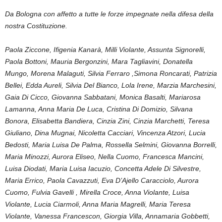
Da Bologna con affetto a tutte le forze impegnate nella difesa della
nostra Costituzione.
Paola Ziccone, Ifigenia Kanarà, Milli Violante, Assunta Signorelli,
Paola Bottoni, Mauria Bergonzini, Mara Tagliavini, Donatella
Mungo, Morena Malaguti, Silvia Ferraro ,Simona Roncarati, Patrizia
Bellei, Edda Aureli, Silvia Del Bianco, Lola Irene, Marzia Marchesini,
Gaia Di Cicco, Giovanna Sabbatani, Monica Basalti, Mariarosa
Lamanna, Anna Maria De Luca, Cristina Di Domizio, Silvana
Bonora, Elisabetta Bandiera, Cinzia Zini, Cinzia Marchetti, Teresa
Giuliano, Dina Mugnai, Nicoletta Cacciari, Vincenza Atzori, Lucia
Bedosti, Maria Luisa De Palma, Rossella Selmini, Giovanna Borrelli,
Maria Minozzi, Aurora Eliseo, Nella Cuomo, Francesca Mancini,
Luisa Diodati, Maria Luisa Iacuzio, Concetta Adele Di Silvestre,
Maria Errico, Paola Cavazzuti, Eva D’Ajello Caracciolo, Aurora
Cuomo, Fulvia Gavelli , Mirella Croce, Anna Violante, Luisa
Violante, Lucia Ciarmoli, Anna Maria Magrelli, Maria Teresa
Violante, Vanessa Francescon, Giorgia Villa, Annamaria Gobbetti,