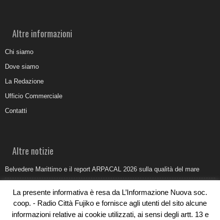
Altre informazioni
Chi siamo
Dove siamo
La Redazione
Ufficio Commerciale
Contatti
Altre notizie
Belvedere Marittimo e il report ARPACAL 2026 sulla qualità del mare
Come organizzare e allestire una camera ardente per l’ultimo saluto
La presente informativa è resa da L’Informazione Nuova soc.
Umidità di risalita in casa, come riconoscere i segnali veri
coop. - Radio Città Fujiko e fornisce agli utenti del sito alcune
informazioni relative ai cookie utilizzati, ai sensi degli artt. 13 e
Torna il Sun Donato Festival 2026