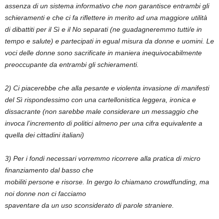
assenza di un sistema informativo che non garantisce entrambi gli
schieramenti e che ci fa riflettere in merito ad una maggiore utilità
di dibattiti per il Sì e il No separati (ne guadagneremmo tutti/e in
tempo e salute) e partecipati in egual misura da donne e uomini. Le
voci delle donne sono sacrificate in maniera inequivocabilmente
preoccupante da entrambi gli schieramenti.
2) Ci piacerebbe che alla pesante e violenta invasione di manifesti
del Sì rispondessimo con una cartellonistica leggera, ironica e
dissacrante (non sarebbe male considerare un messaggio che
invoca l’incremento di politici almeno per una cifra equivalente a
quella dei cittadini italiani)
3) Per i fondi necessari vorremmo ricorrere alla pratica di micro
finanziamento dal basso che
mobiliti persone e risorse. In gergo lo chiamano crowdfunding, ma
noi donne non ci facciamo
spaventare da un uso sconsiderato di parole straniere.