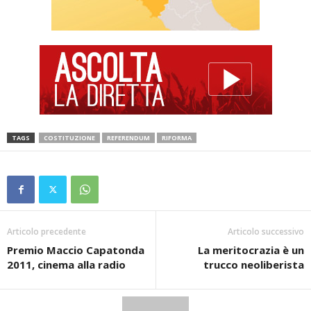
TAGS
COSTITUZIONE
REFERENDUM
RIFORMA
Articolo precedente
Articolo successivo
Premio Maccio Capatonda
La meritocrazia è un
2011, cinema alla radio
trucco neoliberista