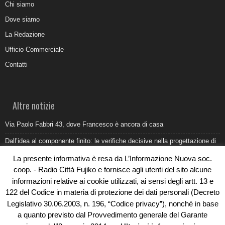
Chi siamo
Dove siamo
La Redazione
Ufficio Commerciale
Contatti
Altre notizie
Via Paolo Fabbri 43, dove Francesco è ancora di casa
Dall’idea al componente finito: le verifiche decisive nella progettazione di
uno stampo industriale
La presente informativa è resa da L’Informazione Nuova soc.
Belvedere Marittimo e il report ARPACAL 2026 sulla qualità del mare
coop. - Radio Città Fujiko e fornisce agli utenti del sito alcune
informazioni relative ai cookie utilizzati, ai sensi degli artt. 13 e
Come organizzare e allestire una camera ardente per l’ultimo saluto
122 del Codice in materia di protezione dei dati personali (Decreto
Umidità di risalita in casa, come riconoscere i segnali veri
Legislativo 30.06.2003, n. 196, “Codice privacy”), nonché in base
a quanto previsto dal Provvedimento generale del Garante