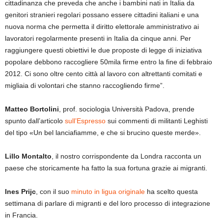
cittadinanza che preveda che anche i bambini nati in Italia da
genitori stranieri regolari possano essere cittadini italiani e una
nuova norma che permetta il diritto elettorale amministrativo ai
lavoratori regolarmente presenti in Italia da cinque anni. Per
raggiungere questi obiettivi le due proposte di legge di iniziativa
popolare debbono raccogliere 50mila firme entro la fine di febbraio
2012. Ci sono oltre cento città al lavoro con altrettanti comitati e
migliaia di volontari che stanno raccogliendo firme”.
Matteo Bortolini
, prof. sociologia Università Padova, prende
spunto dall’articolo
sull’Espresso
sui commenti di militanti Leghisti
del tipo «Un bel lanciafiamme, e che si brucino queste merde».
Lillo Montalto
, il nostro corrispondente da Londra racconta un
paese che storicamente ha fatto la sua fortuna grazie ai migranti.
Ines Prijc
, con il suo
minuto in ligua originale
ha scelto questa
settimana di parlare di migranti e del loro processo di integrazione
in Francia.