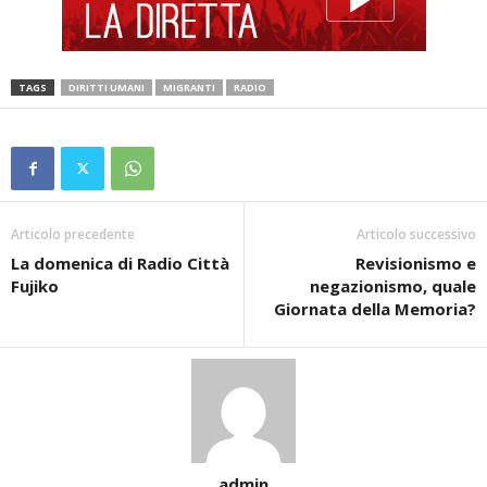
TAGS
DIRITTI UMANI
MIGRANTI
RADIO
Articolo precedente
Articolo successivo
La domenica di Radio Città
Revisionismo e
Fujiko
negazionismo, quale
Giornata della Memoria?
admin