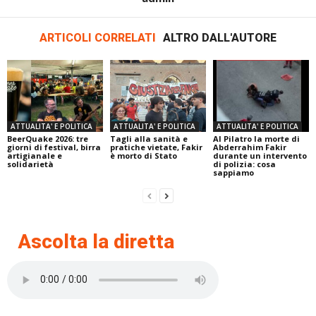
ARTICOLI CORRELATI
ALTRO DALL'AUTORE
ATTUALITA' E POLITICA
ATTUALITA' E POLITICA
ATTUALITA' E POLITICA
BeerQuake 2026: tre
Tagli alla sanità e
Al Pilatro la morte di
giorni di festival, birra
pratiche vietate, Fakir
Abderrahim Fakir
artigianale e
è morto di Stato
durante un intervento
solidarietà
di polizia: cosa
sappiamo
Ascolta la diretta