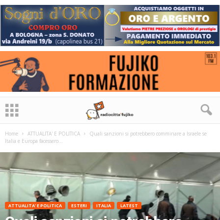
Home
ATTUALITA' E POLITICA
Quali sanzioni si potrebbero comminare a Israele se
Italia e Europa facessero...
ATTUALITA' E POLITICA
ESTERI
ITALIA
LATEST