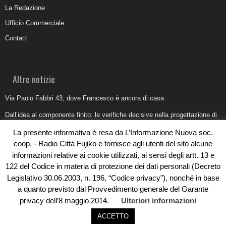
La Redazione
Ufficio Commerciale
Contatti
Altre notizie
Via Paolo Fabbri 43, dove Francesco è ancora di casa
Dall’idea al componente finito: le verifiche decisive nella progettazione di
uno stampo industriale
La presente informativa è resa da L’Informazione Nuova soc.
Belvedere Marittimo e il report ARPACAL 2026 sulla qualità del mare
coop. - Radio Città Fujiko e fornisce agli utenti del sito alcune
informazioni relative ai cookie utilizzati, ai sensi degli artt. 13 e
Come organizzare e allestire una camera ardente per l’ultimo saluto
122 del Codice in materia di protezione dei dati personali (Decreto
Umidità di risalita in casa, come riconoscere i segnali veri
Legislativo 30.06.2003, n. 196, “Codice privacy”), nonché in base
a quanto previsto dal Provvedimento generale del Garante
privacy dell’8 maggio 2014.
Ulteriori informazioni
ACCETTO
© Copyright 2019 - Rivoluzioni Digitali