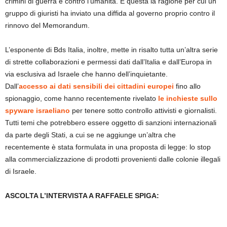
crimini di guerra e contro l’umanità. È questa la ragione per cui un
gruppo di giuristi ha inviato una diffida al governo proprio contro il
rinnovo del Memorandum.
L’esponente di Bds Italia, inoltre, mette in risalto tutta un’altra serie
di strette collaborazioni e permessi dati dall’Italia e dall’Europa in
via esclusiva ad Israele che hanno dell’inquietante.
Dall’
accesso ai dati sensibili dei cittadini europei
fino allo
spionaggio, come hanno recentemente rivelato
le inchieste sullo
spyware israeliano
per tenere sotto controllo attivisti e giornalisti.
Tutti temi che potrebbero essere oggetto di sanzioni internazionali
da parte degli Stati, a cui se ne aggiunge un’altra che
recentemente è stata formulata in una proposta di legge: lo stop
alla commercializzazione di prodotti provenienti dalle colonie illegali
di Israele.
ASCOLTA L’INTERVISTA A RAFFAELE SPIGA: