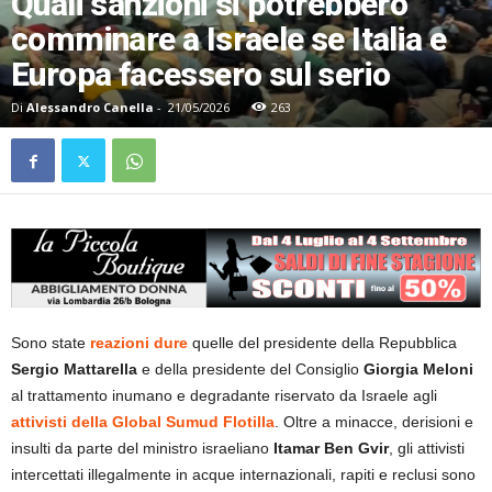
Quali sanzioni si potrebbero
comminare a Israele se Italia e
Europa facessero sul serio
Di
Alessandro Canella
-
21/05/2026
263
Sono state
reazioni dure
quelle del presidente della Repubblica
Sergio Mattarella
e della presidente del Consiglio
Giorgia Meloni
al trattamento inumano e degradante riservato da Israele agli
attivisti della Global Sumud Flotilla
. Oltre a minacce, derisioni e
insulti da parte del ministro israeliano
Itamar Ben Gvir
, gli attivisti
intercettati illegalmente in acque internazionali, rapiti e reclusi sono