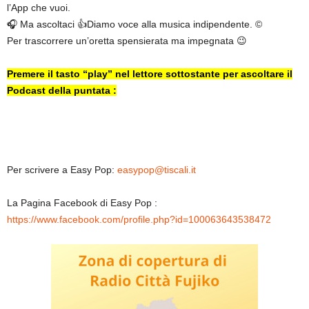
l’App che vuoi.
🎧 Ma ascoltaci 👍Diamo voce alla musica indipendente. ©
Per trascorrere un’oretta spensierata ma impegnata 😉
Premere il tasto “play” nel lettore sottostante per ascoltare il
Podcast della puntata :
Per scrivere a Easy Pop:
easypop@tiscali.it
La Pagina Facebook di Easy Pop :
https://www.facebook.com/profile.php?id=100063643538472