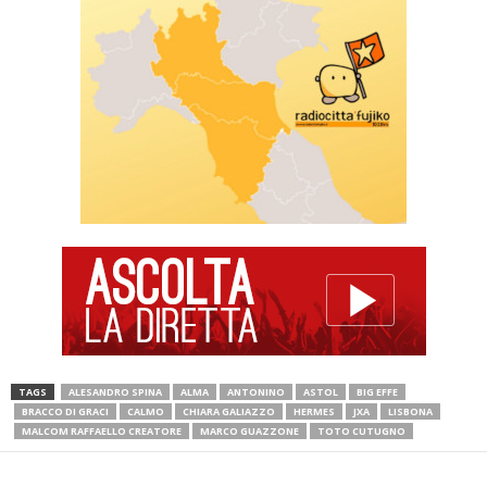
TAGS
ALESANDRO SPINA
ALMA
ANTONINO
ASTOL
BIG EFFE
BRACCO DI GRACI
CALMO
CHIARA GALIAZZO
HERMES
JXA
LISBONA
MALCOM RAFFAELLO CREATORE
MARCO GUAZZONE
TOTO CUTUGNO