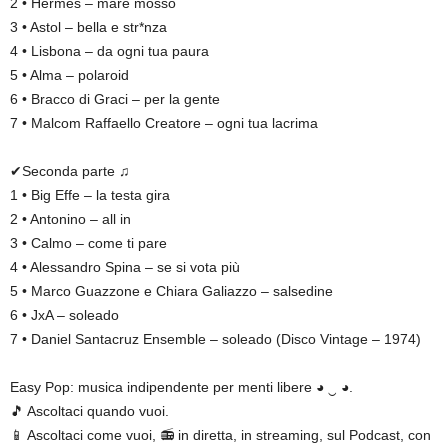
2 • Hermes – mare mosso
3 • Astol – bella e str*nza
4 • Lisbona – da ogni tua paura
5 • Alma – polaroid
6 • Bracco di Graci – per la gente
7 • Malcom Raffaello Creatore – ogni tua lacrima
✔Seconda parte ♫
1 • Big Effe – la testa gira
2 • Antonino – all in
3 • Calmo – come ti pare
4 • Alessandro Spina – se si vota più
5 • Marco Guazzone e Chiara Galiazzo – salsedine
6 • JxA – soleado
7 • Daniel Santacruz Ensemble – soleado (Disco Vintage – 1974)
Easy Pop: musica indipendente per menti libere ◕ ‿ ◕.
🎵 Ascoltaci quando vuoi.
📱 Ascoltaci come vuoi, 📻 in diretta, in streaming, sul Podcast, con