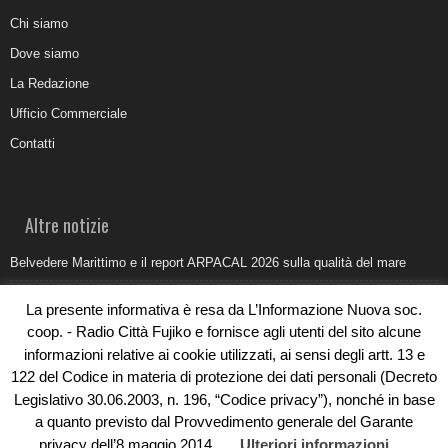
Chi siamo
Dove siamo
La Redazione
Ufficio Commerciale
Contatti
Altre notizie
Belvedere Marittimo e il report ARPACAL 2026 sulla qualità del mare
Come organizzare e allestire una camera ardente per l’ultimo saluto
La presente informativa è resa da L’Informazione Nuova soc.
Umidità di risalita in casa, come riconoscere i segnali veri
coop. - Radio Città Fujiko e fornisce agli utenti del sito alcune
informazioni relative ai cookie utilizzati, ai sensi degli artt. 13 e
Torna il Sun Donato Festival 2026
122 del Codice in materia di protezione dei dati personali (Decreto
Come il busking moderno ridisegna il paesaggio sonoro urbano
Legislativo 30.06.2003, n. 196, “Codice privacy”), nonché in base
a quanto previsto dal Provvedimento generale del Garante
privacy dell’8 maggio 2014.
Ulteriori informazioni