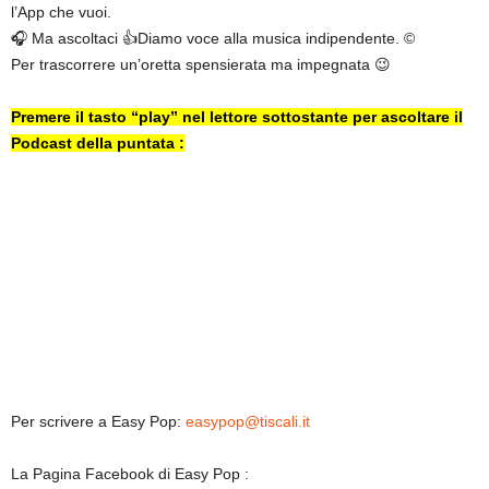
l’App che vuoi.
🎧 Ma ascoltaci 👍Diamo voce alla musica indipendente. ©
Per trascorrere un’oretta spensierata ma impegnata 😉
Premere il tasto “play” nel lettore sottostante per ascoltare il
Podcast della puntata :
Per scrivere a Easy Pop:
easypop@tiscali.it
La Pagina Facebook di Easy Pop :