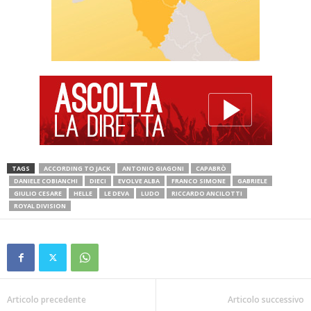
TAGS
ACCORDING TO JACK
ANTONIO GIAGONI
CAPABRÒ
DANIELE COBIANCHI
DIECI
EVOLVE ALBA
FRANCO SIMONE
GABRIELE
GIULIO CESARE
HELLE
LE DEVA
LUDO
RICCARDO ANCILOTTI
ROYAL DIVISION
Articolo precedente
Articolo successivo