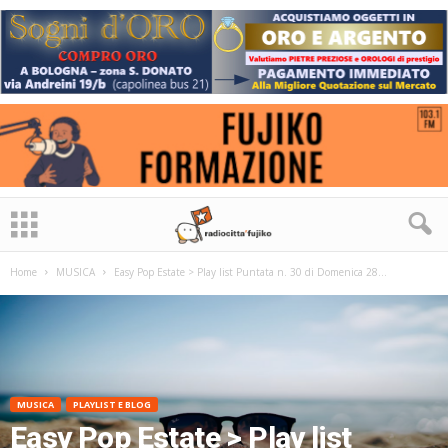
Home
MUSICA
Easy Pop Estate > Play list Puntata n. 30 di Domenica 28...
MUSICA
PLAYLIST E BLOG
Easy Pop Estate > Play list