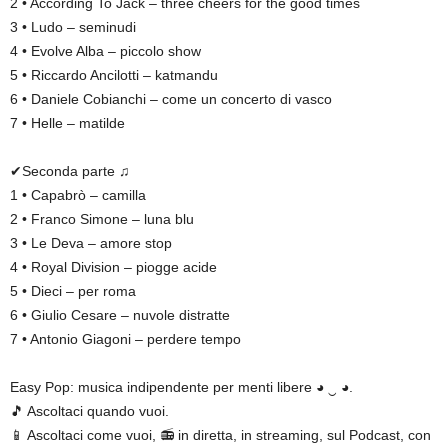
2 • According To Jack – three cheers for the good times
3 • Ludo – seminudi
4 • Evolve Alba – piccolo show
5 • Riccardo Ancilotti – katmandu
6 • Daniele Cobianchi – come un concerto di vasco
7 • Helle – matilde
✔Seconda parte ♫
1 • Capabrò – camilla
2 • Franco Simone – luna blu
3 • Le Deva – amore stop
4 • Royal Division – piogge acide
5 • Dieci – per roma
6 • Giulio Cesare – nuvole distratte
7 • Antonio Giagoni – perdere tempo
Easy Pop: musica indipendente per menti libere ◕ ‿ ◕.
🎵 Ascoltaci quando vuoi.
📱 Ascoltaci come vuoi, 📻 in diretta, in streaming, sul Podcast, con