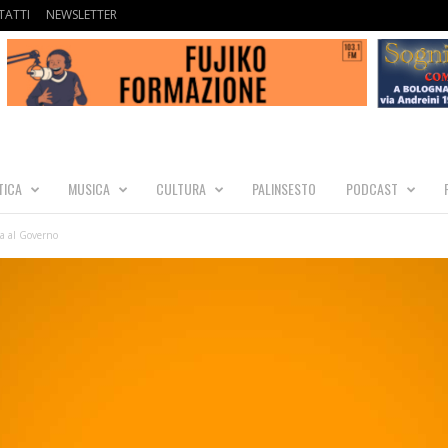
ATTI
NEWSLETTER
TICA
MUSICA
CULTURA
PALINSESTO
PODCAST
ia al Governo