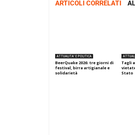
ARTICOLI CORRELATI
AL
ATTUALITA' E POLITICA
ATTUALI
BeerQuake 2026: tre giorni di
Tagli a
festival, birra artigianale e
vietate
solidarietà
Stato