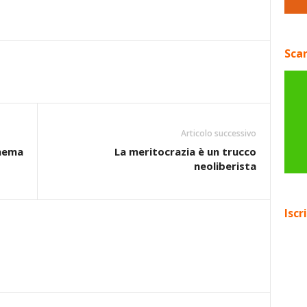
Scar
Articolo successivo
inema
La meritocrazia è un trucco
neoliberista
Iscr