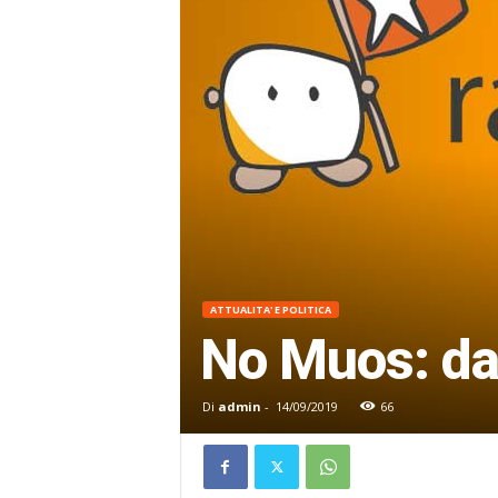
ATTUALITA' E POLITICA
No Muos: dal
Di
admin
-
14/09/2019
66