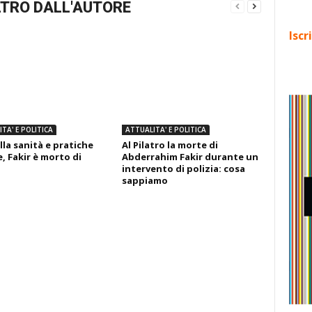
TRO DALL'AUTORE
Iscr
TA' E POLITICA
ATTUALITA' E POLITICA
lla sanità e pratiche
Al Pilatro la morte di
, Fakir è morto di
Abderrahim Fakir durante un
intervento di polizia: cosa
sappiamo