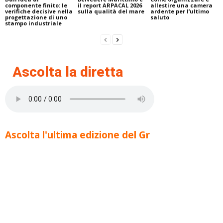
componente finito: le
il report ARPACAL 2026
allestire una camera
verifiche decisive nella
sulla qualità del mare
ardente per l’ultimo
progettazione di uno
saluto
stampo industriale
Ascolta la diretta
Ascolta l'ultima edizione del Gr