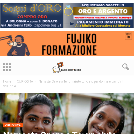
Home
CURIOSITÀ
Namaste Onore a Te: un aiuto concreto per donne e bambini
dell’India
CURIOSITÀ