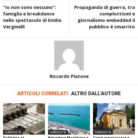
“Io non sono nessuno”:
Propaganda di guerra, tra
famiglia e breakdance
complottismi e
nello spettacolo di Emilia
giornalismo embedded il
Verginelli
pubblico è smarrito
Riccardo Platone
ARTICOLI CORRELATI
ALTRO DALL'AUTORE
CURIOSITÀ
CURIOSITÀ
CURIOSITÀ
Dall’idea al
Belvedere Marittimo e
Come organizzare e