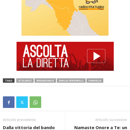
TAGS
ATELIERSÌ
BREAKDANCE
EMILIA VERGINELLI
FAMIGLIA
Articolo precedente
Articolo successivo
Dalla vittoria del bando
Namaste Onore a Te: un