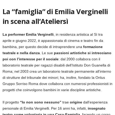
La “famiglia” di Emilia Verginelli
in scena all’Ateliersì
La performer Emilia Verginelli
, in residenza artistica al Sì tra
aprile e giugno 2022, è appassionata di cinema e teatro fin da
bambina, per questo decide di intraprendere una
formazione
teatrale e nella danza
. Le sue
passioni artistiche si intrecciano
poi con l’interesse per
il sociale
: dal 2000 collabora con il
laboratorio teatrale per ragazzi disabili dell’Istituto Don Guanella di
Roma; nel 2003 crea un laboratorio teatrale permanente all’interno
di strutture del tribunale dei minori; ha, inoltre, fondato la Onlus
Gruppo Sorriso Roma dove collabora con numerosi professionisti in
progetti che coinvolgono bambini in varie discipline artistiche.
Il progetto
“Io non sono nessuno”
trae
origine
dall’esperienza
personale di Emilia Verginelli. Per 16 anni ha, infatti,
insegnato
teatro
come volontaria in una Casa-Famiglia
, facendo un corso