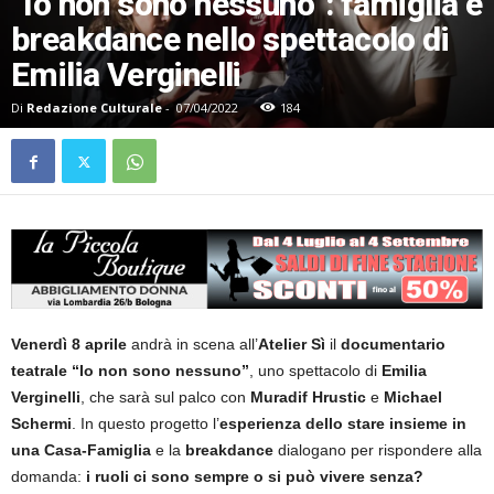
“Io non sono nessuno”: famiglia e
breakdance nello spettacolo di
Emilia Verginelli
Di
Redazione Culturale
-
07/04/2022
184
Venerdì 8 aprile
andrà in scena all’
Atelier Sì
il
documentario
teatrale “Io non sono nessuno”
, uno spettacolo di
Emilia
Verginelli
, che sarà sul palco con
Muradif Hrustic
e
Michael
Schermi
. In questo progetto l’
esperienza dello stare insieme in
una Casa-Famiglia
e la
breakdance
dialogano per rispondere alla
domanda:
i ruoli ci sono sempre o si può vivere senza?