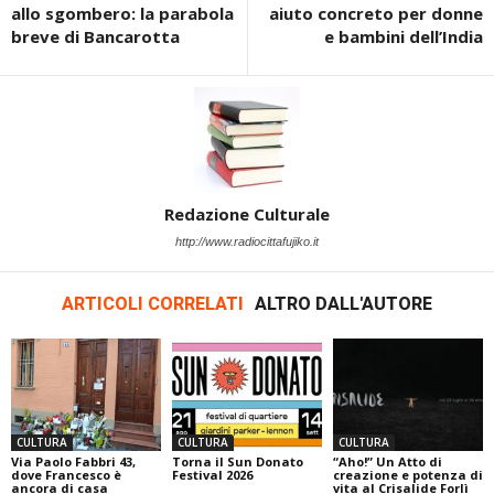
allo sgombero: la parabola
aiuto concreto per donne
breve di Bancarotta
e bambini dell’India
Redazione Culturale
http://www.radiocittafujiko.it
ARTICOLI CORRELATI
ALTRO DALL'AUTORE
CULTURA
CULTURA
CULTURA
Via Paolo Fabbri 43,
Torna il Sun Donato
“Aho!” Un Atto di
dove Francesco è
Festival 2026
creazione e potenza di
ancora di casa
vita al Crisalide Forlì