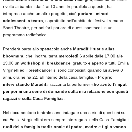
rivolto ai bambini dai 4 ai 10 anni. In parallelo a questo, ha
intrapreso anche un altro progetto, cioè
portare i minori
adolescenti a teatro
, soprattutto nell’ambito del festival romano
Short Theatre, per poi farli parlare di questi spettacoli in un
programma radiofonico.
Prenderà parte allo spettacolo anche
Muradif Hrustic alias
bboymura
, che, inoltre, terrà
mercoledì
6 aprile dalle 17.00 alle
19.00 un
workshop di breakdance
, gratuito e aperto a tutti. Emilia
Virginelli ed il breakdancer si sono conosciuti quando lui aveva 8
anni, ora ne ha 22, all’interno della casa famiglia. «
Proprio
intervistando Muradif
» racconta la performer «
ho avuto l’imput
per pormi una serie di domande sulla mia relazione con questi
ragazzi e sulla Casa-Famiglia
».
Nel documentario teatrale sono indagate una serie di questioni su
cui Emilia Verginelli si era sempre interrogata: nella Casa-Famiglia i
ruoli della famiglia tradizionale di padre, madre e figlio vanno