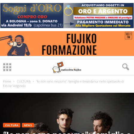
Home
CULTURA
“Io non sono nessuno”: famiglia e breakdance nello spettacolo di
Emilia Verginelli
CULTURA
NEWS