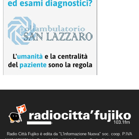
Radio Città Fujiko è edita da "L'Informazione Nuova" soc. coop. P.IVA