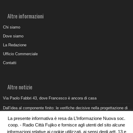
Altre informazioni
Chi siamo
Dove siamo
La Redazione
Ufficio Commerciale
Contatti
Altre notizie
Via Paolo Fabbri 43, dove Francesco è ancora di casa
Dall’idea al componente finito: le verifiche decisive nella progettazione di
uno stampo industriale
La presente informativa è resa da L’Informazione Nuova soc.
Belvedere Marittimo e il report ARPACAL 2026 sulla qualità del mare
coop. - Radio Città Fujiko e fornisce agli utenti del sito alcune
informazioni relative ai cookie utilizzati, ai sensi degli artt. 13 e