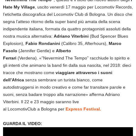
Hate My Village
, uscito venerdì 17 maggio per Locomotiv Records,
l’etichetta discografica del Locomotiv Club di Bologna.
Un disco che
segna l’atteso ritorno della super band più amata della scena
indipendente italiana, formata da quattro protagonisti assoluti della
nostra musica alternativa:
Adriano Viterbini
(Bud Spencer Blues
Explosion),
Fabio Rondanini
(Calibro 35, Afterhours),
Marco
Fasolo
(Jennifer Gentle) e
Alberto
Ferrari
(Verdena). «”Nevermind The Tempo” racchiude lo spirito e
gli intenti che animano la band fin dalla sua nascita, nel 2018: dieci
tracce che mostrano come
viaggiare attraverso i suoni
dell’Africa
senza sembrare un turista bianco, come
autodistruggersi in modo creativo e come far transitare parole e
suoni, senza badare troppo alla narrazione» afferma Adriano
Viterbini. Il 22 e 23 maggio saranno live
al LocomotivClub a Bologna per
Express Festival.
GUARDA IL VIDEO: