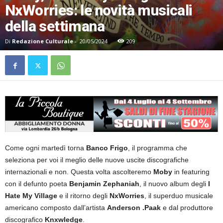
NxWorries: le novità musicali
della settimana
Di
Redazione Culturale
-
20/05/2024
209
Come ogni martedì torna
Banco Frigo
, il programma che
seleziona per voi il meglio delle nuove uscite discografiche
internazionali e non. Questa volta ascolteremo
Moby
in featuring
con il defunto poeta
Benjamin Zephaniah
, il nuovo album degli
I
Hate My Village
e il ritorno degli
NxWorries
, il superduo musicale
americano composto dall’artista
Anderson .Paak
e dal produttore
discografico
Knxwledge
.