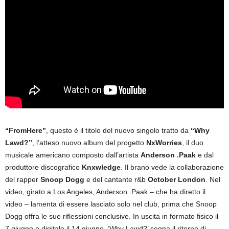
“FromHere”
, questo è il titolo del nuovo singolo tratto da
“Why
Lawd?”
, l’atteso nuovo album del progetto
NxWorries
, il duo
musicale americano composto dall’artista
Anderson .Paak
e dal
produttore discografico
Knxwledge
. Il brano vede la collaborazione
del rapper
Snoop Dogg
e del cantante r&b
October London
. Nel
video, girato a Los Angeles, Anderson .Paak – che ha diretto il
video – lamenta di essere lasciato solo nel club, prima che Snoop
Dogg offra le sue riflessioni conclusive. In uscita in formato fisico il
7 giugno e digitale il 14 giugno, ‘Why Lawd?’ segna il ritorno di