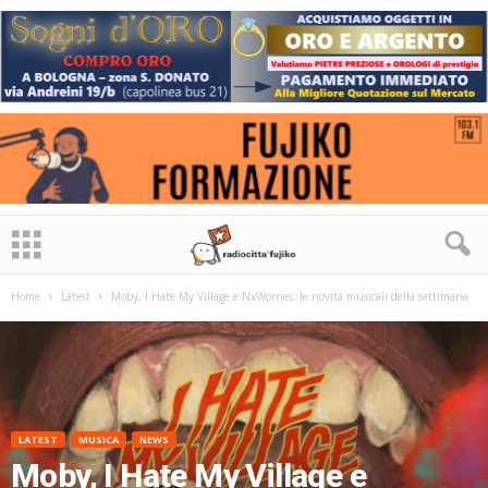
Home
Latest
Moby, I Hate My Village e NxWorries: le novità musicali della settimana
LATEST
MUSICA
NEWS
Moby, I Hate My Village e