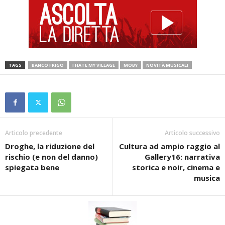
TAGS
BANCO FRIGO
I HATE MY VILLAGE
MOBY
NOVITÀ MUSICALI
Articolo precedente
Articolo successivo
Droghe, la riduzione del
Cultura ad ampio raggio al
rischio (e non del danno)
Gallery16: narrativa
spiegata bene
storica e noir, cinema e
musica