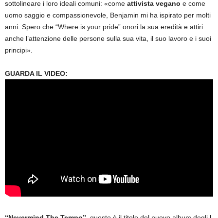
sottolineare i loro ideali comuni: «come
attivista vegano
e come
uomo saggio e compassionevole, Benjamin mi ha ispirato per molti
anni. Spero che “Where is your pride” onori la sua eredità e attiri
anche l’attenzione delle persone sulla sua vita, il suo lavoro e i suoi
principi».
GUARDA IL VIDEO:
“Nevermind The Tempo”
, questo è il titolo del nuovo album degli
I