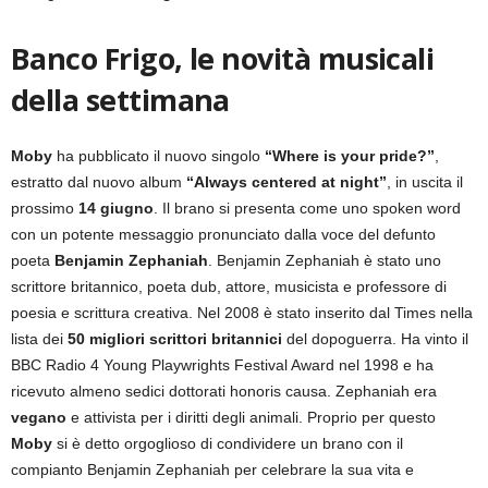
Banco Frigo, le novità musicali
della settimana
Moby
ha pubblicato il nuovo singolo
“Where is your pride?”
,
estratto dal nuovo album
“Always centered at night”
, in uscita il
prossimo
14 giugno
. Il brano si presenta come uno spoken word
con un potente messaggio pronunciato dalla voce del defunto
poeta
Benjamin Zephaniah
. Benjamin Zephaniah è stato uno
scrittore britannico, poeta dub, attore, musicista e professore di
poesia e scrittura creativa. Nel 2008 è stato inserito dal Times nella
lista dei
50 migliori scrittori britannici
del dopoguerra. Ha vinto il
BBC Radio 4 Young Playwrights Festival Award nel 1998 e ha
ricevuto almeno sedici dottorati honoris causa. Zephaniah era
vegano
e attivista per i diritti degli animali. Proprio per questo
Moby
si è detto orgoglioso di condividere un brano con il
compianto Benjamin Zephaniah per celebrare la sua vita e