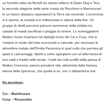
un fumetto edito da Bonelli (lo stesso editore di Dylan Dog e Tex),
la seconda stagione della serie creata da Recchioni e Mammucari.
In un futuro distopico (speriamo!) la Terra sta morendo. L’economia
si è spenta, la società si è militarizzata in attesa della fine. Un
gruppo di ribelli percorre pianure sommerse dalla nebbia tra
cataste di maiali sacrificati e pioggia di cenere. Lo sceneggiatore
Matteo Uzzeo inserisce nei dialoghi brani dei Csi e Cccp, che si
rivelano in modo del tutto scorrevole e naturale, per rievocare le
atmosfere malate dell’Emilia Paranoica in quel nulla che permea gli
spazi e i personaggi, dipinti a colori sgargianti con un’alternanza di
toni caldi e freddi nelle tavole. I tratti dei volti scalfiti dalla penna di
Matteo Cremona, paiono prendere vita, alimentati dalla fiamma
eterna della speranza, che quella si sa, non ci abbandona mai.
Da ascoltare:
Csi – Matrilineare
Cccp – Rozzemilia