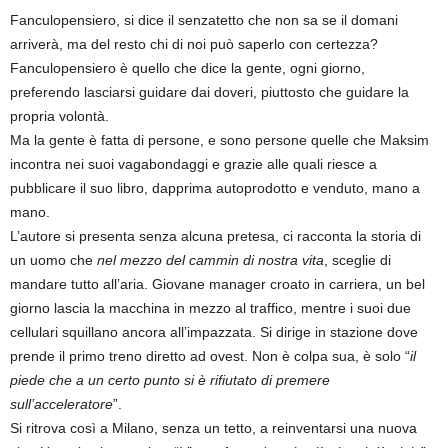
Fanculopensiero, si dice il senzatetto che non sa se il domani
arriverà, ma del resto chi di noi può saperlo con certezza?
Fanculopensiero è quello che dice la gente, ogni giorno,
preferendo lasciarsi guidare dai doveri, piuttosto che guidare la
propria volontà.
Ma la gente è fatta di persone, e sono persone quelle che Maksim
incontra nei suoi vagabondaggi e grazie alle quali riesce a
pubblicare il suo libro, dapprima autoprodotto e venduto, mano a
mano.
L’autore si presenta senza alcuna pretesa, ci racconta la storia di
un uomo che
nel mezzo del cammin di nostra vita
, sceglie di
mandare tutto all’aria. Giovane manager croato in carriera, un bel
giorno lascia la macchina in mezzo al traffico, mentre i suoi due
cellulari squillano ancora all’impazzata. Si dirige in stazione dove
prende il primo treno diretto ad ovest. Non è colpa sua, è solo “
il
piede che a un certo punto si è rifiutato di premere
sull’acceleratore
”.
Si ritrova così a Milano, senza un tetto, a reinventarsi una nuova