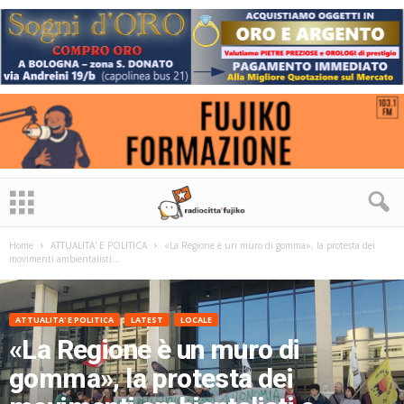
Home
ATTUALITA' E POLITICA
«La Regione è un muro di gomma», la protesta dei
movimenti ambientalisti...
ATTUALITA' E POLITICA
LATEST
LOCALE
«La Regione è un muro di
gomma», la protesta dei