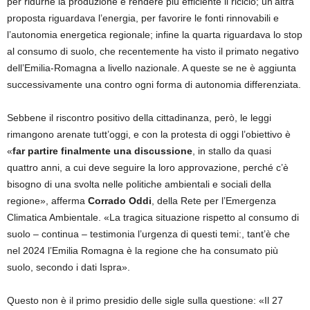
per ridurne la produzione e rendere più efficiente il riciclo; un’altra
proposta riguardava l’energia, per favorire le fonti rinnovabili e
l’autonomia energetica regionale; infine la quarta riguardava lo stop
al consumo di suolo, che recentemente ha visto il primato negativo
dell’Emilia-Romagna a livello nazionale. A queste se ne è aggiunta
successivamente una contro ogni forma di autonomia differenziata.
Sebbene il riscontro positivo della cittadinanza, però, le leggi
rimangono arenate tutt’oggi, e con la protesta di oggi l’obiettivo è
«
far partire finalmente una discussione
, in stallo da quasi
quattro anni, a cui deve seguire la loro approvazione, perché c’è
bisogno di una svolta nelle politiche ambientali e sociali della
regione», afferma
Corrado Oddi
, della Rete per l’Emergenza
Climatica Ambientale. «La tragica situazione rispetto al consumo di
suolo – continua – testimonia l’urgenza di questi temi:, tant’è che
nel 2024 l’Emilia Romagna è la regione che ha consumato più
suolo, secondo i dati Ispra».
Questo non è il primo presidio delle sigle sulla questione: «Il 27