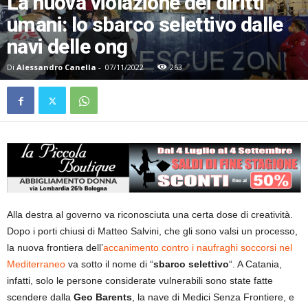
La nuova violazione dei diritti
umani: lo sbarco selettivo dalle
navi delle ong
Di
Alessandro Canella
-
07/11/2022
263
Alla destra al governo va riconosciuta una certa dose di creatività.
Dopo i porti chiusi di Matteo Salvini, che gli sono valsi un processo,
la nuova frontiera dell’
accanimento contro i naufraghi soccorsi nel
Mediterraneo
va sotto il nome di “
sbarco selettivo
“. A Catania,
infatti, solo le persone considerate vulnerabili sono state fatte
scendere dalla
Geo Barents
, la nave di Medici Senza Frontiere, e