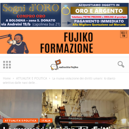
Home
ATTUALITA' E POLITICA
La nuova violazione dei diritti umani: lo sbarco
selettivo dalle navi delle...
ATTUALITA' E POLITICA
ITALIA