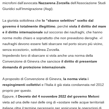
microfoni dall’avvocata
Nazzarena Zorzella
dell’Associazione Studi
Giuridici sull’Immigrazione (Asgi).
La giurista sottolinea che
lo “sbarco selettivo” scelto dal
governo è totalmente illegittimo
, perché
viola il diritto del mare
e il diritto internazionale
sul soccorso dei naufraghi, che hanno
norme molto chiaro e soprattutto che non prevedono deroghe. «I
naufraghi devono essere fatti sbarcare nel porto sicuro più vicino,
senza eccezioni», sottolinea Zorzella.
Impedendo loro di sbarcare si viola anche una norma della
Convenzione di Ginevra che sancisce
il diritto di presentare
domanda di protezione internazionale
.
A proposito di Convenzione di Ginevra,
la norma vieta i
respingimenti collettivi
e l’Italia è già stata condannata nel 2012
proprio per questo.
Eppure, il
Decreto del 4 novembre 2022 del governo Meloni
vieta ad una delle navi delle ong di «sostare nelle acque territoriali
italiane oltre il termine necessario per assicurare le operazioni di