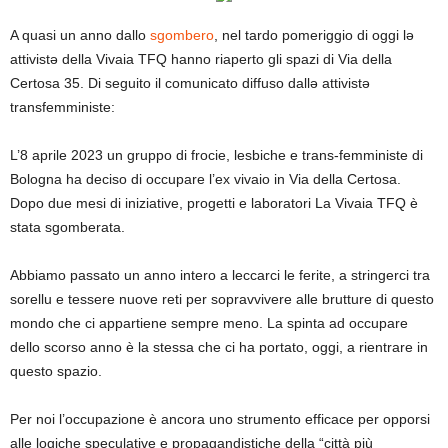
A quasi un anno dallo
sgombero
, nel tardo pomeriggio di oggi lə
attivistə della Vivaia TFQ hanno riaperto gli spazi di Via della
Certosa 35. Di seguito il comunicato diffuso dallə attivistə
transfemministe:
L’8 aprile 2023 un gruppo di frocie, lesbiche e trans-femministe di
Bologna ha deciso di occupare l’ex vivaio in Via della Certosa.
Dopo due mesi di iniziative, progetti e laboratori La Vivaia TFQ è
stata sgomberata.
Abbiamo passato un anno intero a leccarci le ferite, a stringerci tra
sorellu e tessere nuove reti per sopravvivere alle brutture di questo
mondo che ci appartiene sempre meno. La spinta ad occupare
dello scorso anno è la stessa che ci ha portato, oggi, a rientrare in
questo spazio.
Per noi l’occupazione è ancora uno strumento efficace per opporsi
alle logiche speculative e propagandistiche della “città più