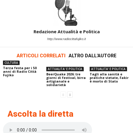
Redazione Attualità e Politica
http://www.radiocittafujiko.it
ARTICOLI CORRELATI
ALTRO DALL'AUTORE
CULTURA
Terza festa per i 50
ATTUALITA' E POLITICA
ATTUALITA' E POLITICA
anni di Radio Città
BeerQuake 2026: tre
Tagli alla sanità e
Fujiko
giorni di festival, birra
pratiche vietate, Fakir
artigianale e
è morto di Stato
solidarietà
Ascolta la diretta