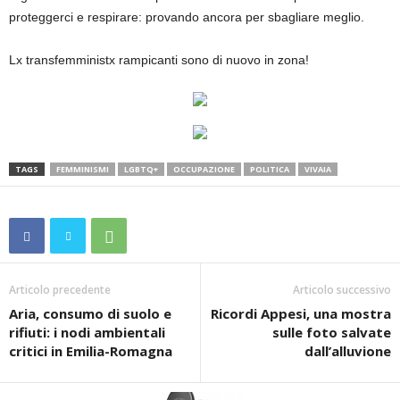
proteggerci e respirare: provando ancora per sbagliare meglio.
Lx transfemministx rampicanti sono di nuovo in zona!
TAGS
FEMMINISMI
LGBTQ+
OCCUPAZIONE
POLITICA
VIVAIA
Articolo precedente
Articolo successivo
Aria, consumo di suolo e
Ricordi Appesi, una mostra
rifiuti: i nodi ambientali
sulle foto salvate
critici in Emilia-Romagna
dall’alluvione