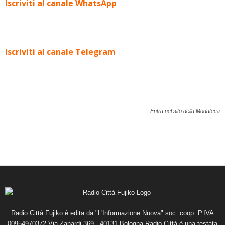
Iscriviti al canale WhatsApp
Iscriviti al canale Telegram
Entra nel sito della Modateca
Radio Città Fujiko è edita da "L'Informazione Nuova" soc. coop. P.IVA
00954970372 Via Zanardi 369 - 40131 Bologna Radio Città è una testata