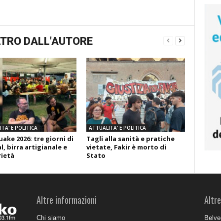
TRO DALL'AUTORE
TA' E POLITICA
ATTUALITA' E POLITICA
ake 2026: tre giorni di
Tagli alla sanità e pratiche
l, birra artigianale e
vietate, Fakir è morto di
rietà
Stato
Altre informazioni
Altre
Chi siamo
Belve