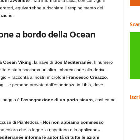
zioni avvenute
“. Ma informare la Libia, con cui vige il
ratori, equivarrebbe a rischiare il respingimento dei
enzione.
Scar
ione a bordo della Ocean
la Ocean Viking
, la nave di
Sos Mediterranée
. Il numero
notte è stata soccorsa un’altra imbarcazione alla deriva.
gio – racconta ai nostri microfoni
Francesco Creazzo
,
g – e persone provate dall’esperienza in Libia, dove
Iscr
quipaggio è
l’assegnazione di un porto sicuro
, così come
ccuse di Piantedosi. «
Noi non abbiamo commesso
amo coloro che la legge la rispettano e la applicano».
diterranée informa le autorità di tutte le azioni