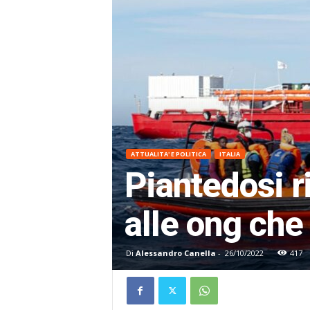
ATTUALITA' E POLITICA
ITALIA
Piantedosi ri
alle ong che
Di
Alessandro Canella
-
26/10/2022
417