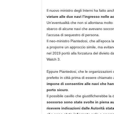
Il nuovo ministro degli Interni ha fatto a
vietare alle due navi l’ingresso nelle acq
Un’eventualità che non si allontana molto d
sbarco di alcune navi che avevano soccor
l’accusa di sequestro di persona.
Il neo-ministro Piantedosi, che all’epoca l
a proporre un approccio simile, ma evitando
nel 2019 portò alla forzatura del divieto d
Watch 3.
Eppure Piantedosi, che le organizzazioni
prefetto in città prima di essere chiama
impone di consentire alle navi che ha
porto sicuro
.
Il possibile cavillo che giustificherebbe la
soccorso sono state svolte in piena a
ricevere indicazioni dalle Autorità stata