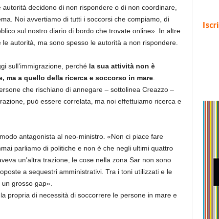
e autorità decidono di non rispondere o di non coordinare,
a. Noi avvertiamo di tutti i soccorsi che compiamo, di
Iscr
bblico sul nostro diario di bordo che trovate online». In altre
 le autorità, ma sono spesso le autorità a non rispondere.
ggi sull’immigrazione, perché
la sua attività non è
ne, ma a quello della ricerca e soccorso in mare
.
rsone che rischiano di annegare – sottolinea Creazzo –
igrazione, può essere correlata, ma noi effettuiamo ricerca e
modo antagonista al neo-ministro. «Non ci piace fare
mmai parliamo di politiche e non è che negli ultimi quattro
eva un’altra trazione, le cose nella zona Sar non sono
poste a sequestri amministrativi. Tra i toni utilizzati e le
è un grosso gap».
a propria di necessità di soccorrere le persone in mare e