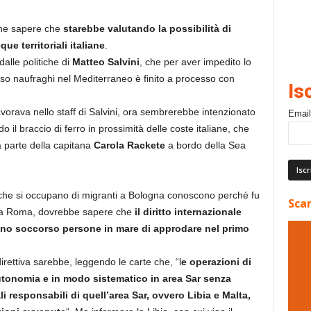
nche sapere che
starebbe valutando la possibilità di
ue territoriali italiane
.
alle politiche di
Matteo Salvini
, che per aver impedito lo
so naufraghi nel Mediterraneo è finito a processo con
Is
avorava nello staff di Salvini, ora sembrerebbe intenzionato
Email
 il braccio di ferro in prossimità delle coste italiane, che
a parte della capitana
Carola Rackete
a bordo della Sea
 che si occupano di migranti a Bologna conoscono perché fu
Scar
to a Roma, dovrebbe sapere che
il diritto internazionale
nno soccorso persone in mare di approdare nel primo
 direttiva sarebbe, leggendo le carte che, “l
e operazioni di
utonomia e in modo sistematico in area Sar senza
li responsabili di quell’area Sar, ovvero Libia e Malta,