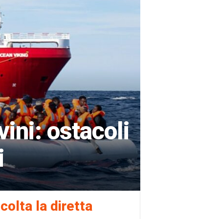
ini: ostacoli
i
colta la diretta