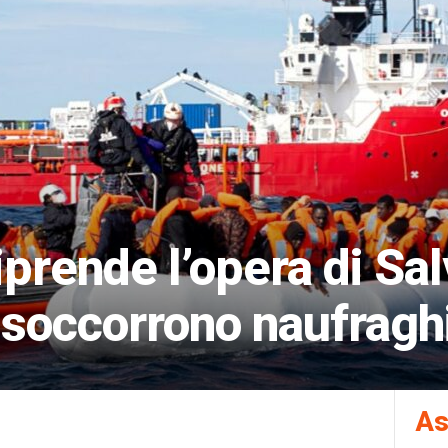
prende l’opera di Salv
 soccorrono naufragh
As