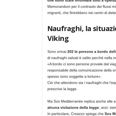
che sono state informate solo a opera
Memorandum per il contrasto dei flussi mig
migranti, che finirebbero nei centri di det
Naufraghi, la situaz
Viking
Sono ormai
202 le persone a bordo del
di naufraghi salvati è salito perché nella 
«A bordo ci sono persone provate dal viag
responsabile della comunicazione della on
spesso sono soggette a torture».
Ciò che attendono sia i naufraghi che l’e
prescrive la legge.
Ma Sos Mediterranée replica anche alle a
alcuna violazione della legge
, anzi: si
In particolare, Creazzo spiega che
Sos Me