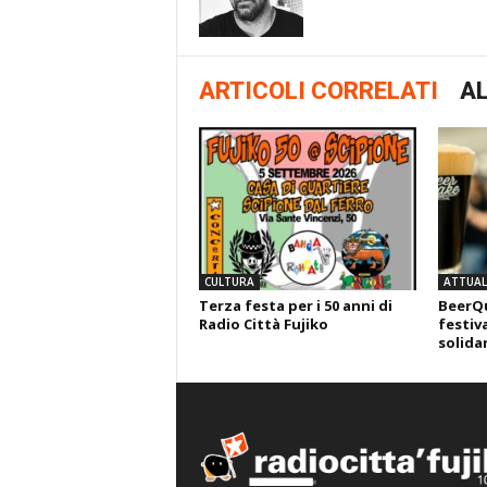
ARTICOLI CORRELATI
AL
CULTURA
ATTUALI
Terza festa per i 50 anni di
BeerQu
Radio Città Fujiko
festiva
solida