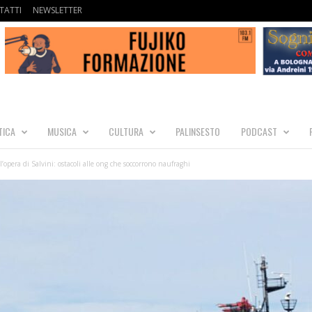
TATTI
NEWSLETTER
TICA
MUSICA
CULTURA
PALINSESTO
PODCAST
’opera di Salvini: ostacoli alle ong che soccorrono naufraghi