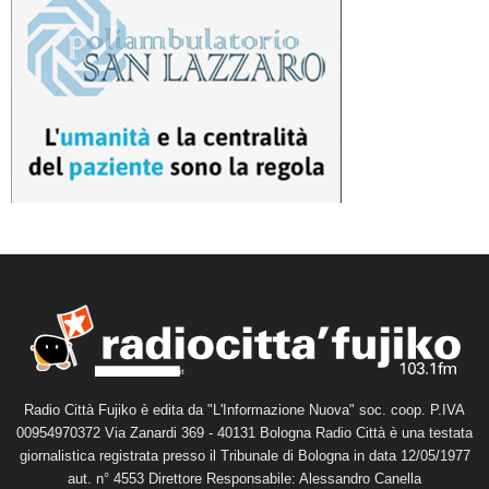
Radio Città Fujiko è edita da "L'Informazione Nuova" soc. coop. P.IVA
00954970372 Via Zanardi 369 - 40131 Bologna Radio Città è una testata
giornalistica registrata presso il Tribunale di Bologna in data 12/05/1977
aut. n° 4553 Direttore Responsabile: Alessandro Canella