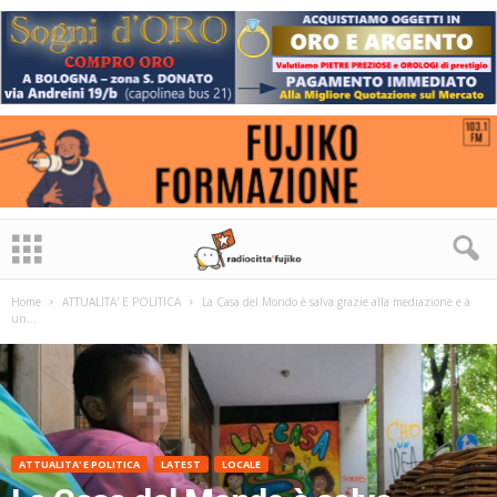
Home
ATTUALITA' E POLITICA
La Casa del Mondo è salva grazie alla mediazione e a
un...
ATTUALITA' E POLITICA
LATEST
LOCALE