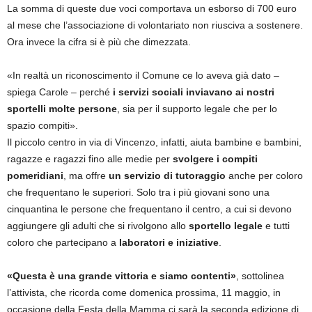
La somma di queste due voci comportava un esborso di 700 euro
al mese che l’associazione di volontariato non riusciva a sostenere.
Ora invece la cifra si è più che dimezzata.
«In realtà un riconoscimento il Comune ce lo aveva già dato –
spiega Carole – perché
i servizi sociali inviavano ai nostri
sportelli molte persone
, sia per il supporto legale che per lo
spazio compiti».
Il piccolo centro in via di Vincenzo, infatti, aiuta bambine e bambini,
ragazze e ragazzi fino alle medie per
svolgere i compiti
pomeridiani
, ma offre
un servizio di tutoraggio
anche per coloro
che frequentano le superiori. Solo tra i più giovani sono una
cinquantina le persone che frequentano il centro, a cui si devono
aggiungere gli adulti che si rivolgono allo
sportello legale
e tutti
coloro che partecipano a
laboratori e iniziative
.
«Questa è una grande vittoria e siamo contenti»
, sottolinea
l’attivista, che ricorda come domenica prossima, 11 maggio, in
occasione della Festa della Mamma ci sarà la seconda edizione di