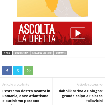
TAGS
BOLOGNINA
CASA DEL MONDO
COMUNE
Articolo precedente
Articolo successivo
L’estrema destra avanza in
Diabolik arriva a Bologna:
Romania, dove atlantismo
grande colpo a Palazzo
e putinismo possono
Pallavicini