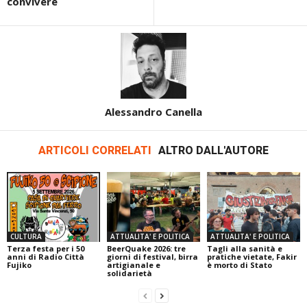
convivere
Alessandro Canella
ARTICOLI CORRELATI
ALTRO DALL'AUTORE
CULTURA
ATTUALITA' E POLITICA
ATTUALITA' E POLITICA
Terza festa per i 50
BeerQuake 2026: tre
Tagli alla sanità e
anni di Radio Città
giorni di festival, birra
pratiche vietate, Fakir
Fujiko
artigianale e
è morto di Stato
solidarietà