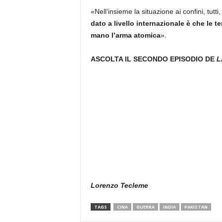
«Nell’insieme la situazione ai confini, tut
dato a livello internazionale è che le t
mano l’arma atomica
».
ASCOLTA IL SECONDO EPISODIO DE
L
Lorenzo Tecleme
TAGS
CINA
GUERRA
INDIA
PAKISTAN