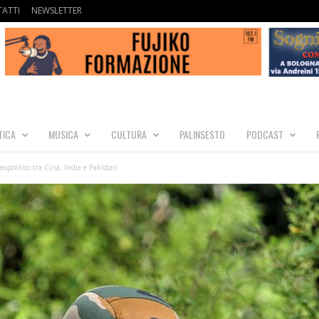
ATTI
NEWSLETTER
TICA
MUSICA
CULTURA
PALINSESTO
PODCAST
 geopolitico tra Cina, India e Pakistan