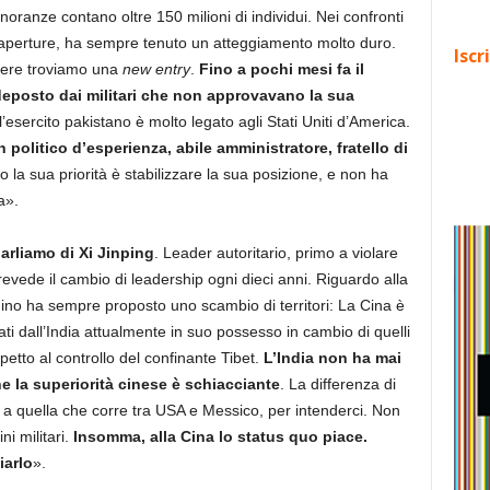
inoranze contano oltre 150 milioni di individui. Nei confronti
 aperture, ha sempre tenuto un atteggiamento molto duro.
Iscr
otere troviamo una
new entry
.
Fino a pochi mesi fa il
 deposto dai militari che non approvavano la sua
’esercito pakistano è molto legato agli Stati Uniti d’America.
n politico d’esperienza, abile amministratore, fratello di
 la sua priorità è stabilizzare la sua posizione, e non ha
a».
rliamo di Xi Jinping
. Leader autoritario, primo a violare
revede il cambio di leadership ogni dieci anni. Riguardo alla
chino ha sempre proposto uno scambio di territori: La Cina è
cati dall’India attualmente in suo possesso in cambio di quelli
spetto al controllo del confinante Tibet.
L’India non ha mai
he la superiorità cinese è schiacciante
. La differenza di
le a quella che corre tra USA e Messico, per intenderci. Non
i militari.
Insomma, alla Cina lo status quo piace.
iarlo
».