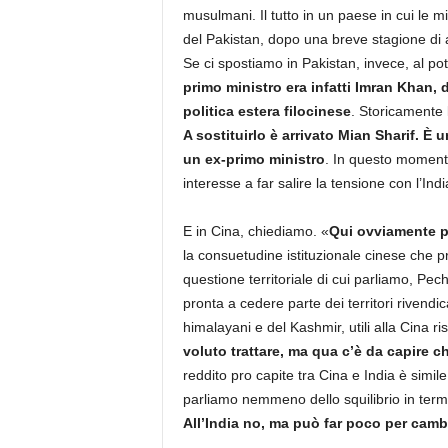
musulmani. Il tutto in un paese in cui le m
del Pakistan, dopo una breve stagione di
Se ci spostiamo in Pakistan, invece, al p
primo ministro era infatti Imran Khan,
politica estera filocinese
. Storicamente l
A sostituirlo è arrivato Mian Sharif.
È u
un ex-primo ministro
. In questo momento
interesse a far salire la tensione con l’Indi
E in Cina, chiediamo. «
Qui ovviamente pa
la consuetudine istituzionale cinese che p
questione territoriale di cui parliamo, Pe
pronta a cedere parte dei territori rivendi
himalayani e del Kashmir, utili alla Cina ri
voluto trattare, ma qua c’è da capire c
reddito pro capite tra Cina e India è simi
parliamo nemmeno dello squilibrio in termin
All’India no, ma può far poco per camb