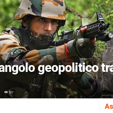
triangolo geopolitico tr
337
As