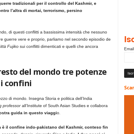
rre tradizionali per il controllo del Kashmir, e
ntro l’altra di mortai, terrorismo, persino
o, di questi conflitti a bassissima intensità che nessuno
Is
e guerre vere e proprio, parliamo nel secondo episodio de
ttà Fujiko
sui conflitti dimenticati e quelli che ancora
Email
 resto del mondo tre potenze
i confini
Scar
o di mondo. Insegna Storia e politica dell’India
ng professor
all’Institute of South Asian Studies e collabora
nostra guida in questo viaggi
o.
a è il confine indo-pakistano del Kashmir, conteso fin