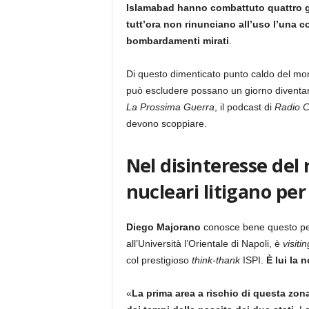
Islamabad hanno combattuto quattro gue
tutt’ora non rinunciano all’uso l’una co
bombardamenti mirati
.
Di questo dimenticato punto caldo del mond
può escludere possano un giorno diventar
La Prossima Guerra
, il podcast di
Radio Ci
devono scoppiare.
Nel disinteresse del
nucleari litigano per 
Diego Majorano
conosce bene questo pezz
all’Università l’Orientale di Napoli, è
visiti
col prestigioso
think-thank
ISPI.
È lui la 
«
La prima area a rischio di questa zon