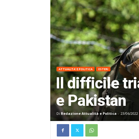
ATTUALITA' E POLITICA
ESTERI
Il difficile 
e Pakistan
Di
Redazione Attualità e Politica
-
23/06/2022