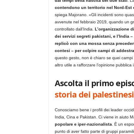
dai tempi della nascita dei due stati
. L
contendono un territorio nel Nord-Est e
spiega Majorano. «Gli incidenti sono quasi
avvenute nel febbraio 2019, quando un grup
controllato dall’India.
L’organizzazione di
dei servizi segreti pakistani, e l’India
replicò con una mossa senza precedenti:
contesi – per colpire campi di addestr
questo gesto, non è chiaro se quei campi 
altro utile a rafforzare l’opinione pubblic
Ascolta il primo epis
storia dei palestinesi
Conosciamo bene i profili dei leader occide
India, Cina e Pakistan. Ci viene in aiuto M
popolare e iper-nazionalista
.
È un espon
punto di aver fatto parte di gruppi paramili