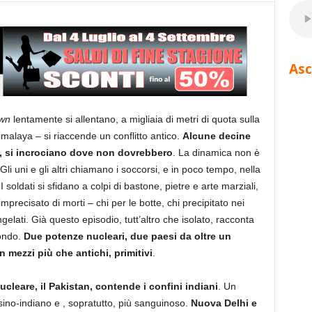
Asc
wn
lentamente si allentano, a migliaia di metri di quota sulla
malaya – si riaccende un conflitto antico.
Alcune decine
ne, si incrociano dove non dovrebbero
. La dinamica non è
i uni e gli altri chiamano i soccorsi, e in poco tempo, nella
soldati si sfidano a colpi di bastone, pietre e arte marziali,
precisato di morti – chi per le botte, chi precipitato nei
ngelati. Già questo episodio, tutt’altro che isolato, racconta
mondo.
Due potenze nucleari, due paesi da oltre un
n mezzi più che antichi, primitivi
.
leare, il Pakistan, contende i confini indiani
. Un
 sino-indiano e , sopratutto, più sanguinoso.
Nuova Delhi e