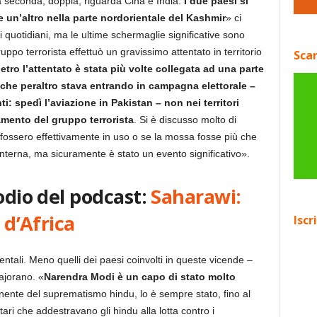
a seconda, doppia, riguarda Cina e India.
I due paesi si
 un’altro nella parte nordorientale del Kashmir
» ci
 quotidiani, ma le ultime schermaglie significative sono
po terrorista effettuò un gravissimo attentato in territorio
Scar
etro l’attentato è stata più volte collegata ad una parte
 – che peraltro stava entrando in campagna elettorale –
 spedì l’aviazione in Pakistan – non nei territori
amento del gruppo terrorista
. Si è discusso molto di
fossero effettivamente in uso o se la mossa fosse più che
a interna, ma sicuramente è stato un evento significativo».
odio del podcast:
Saharawi:
 d’Africa
Iscr
ntali. Meno quelli dei paesi coinvolti in queste vicende –
ajorano. «
Narendra Modi è un capo di stato molto
ente del suprematismo hindu, lo è sempre stato, fino al
tari che addestravano gli hindu alla lotta contro i