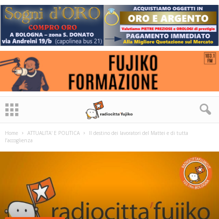
Home
ATTUALITA' E POLITICA
Il destino dei lavoratori del Mattei e di tutta
l’accoglienza