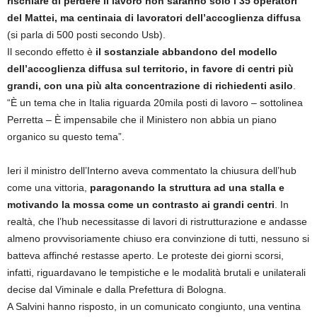
rischiare di perdere il lavoro non saranno solo i 35 operatori
del Mattei, ma centinaia di lavoratori dell’accoglienza diffusa
(si parla di 500 posti secondo Usb).
Il secondo effetto è
il sostanziale abbandono del modello
dell’accoglienza diffusa sul territorio, in favore di centri più
grandi, con una più alta concentrazione di richiedenti asilo
.
“È un tema che in Italia riguarda 20mila posti di lavoro – sottolinea
Perretta – È impensabile che il Ministero non abbia un piano
organico su questo tema”.
Ieri il ministro dell’Interno aveva commentato la chiusura dell’hub
come una vittoria,
paragonando la struttura ad una stalla e
motivando la mossa come un contrasto ai grandi centri
. In
realtà, che l’hub necessitasse di lavori di ristrutturazione e andasse
almeno provvisoriamente chiuso era convinzione di tutti, nessuno si
batteva affinché restasse aperto. Le proteste dei giorni scorsi,
infatti, riguardavano le tempistiche e le modalità brutali e unilaterali
decise dal Viminale e dalla Prefettura di Bologna.
A Salvini hanno risposto, in un comunicato congiunto, una ventina