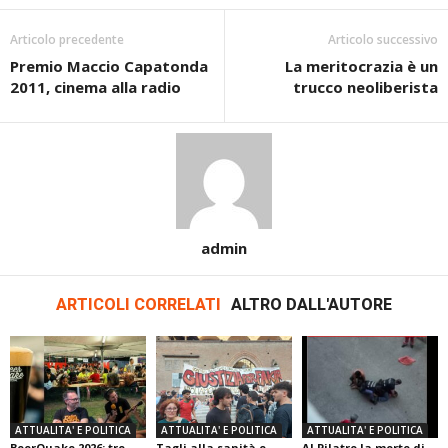
Articolo precedente
Articolo successivo
Premio Maccio Capatonda
La meritocrazia è un
2011, cinema alla radio
trucco neoliberista
admin
ARTICOLI CORRELATI
ALTRO DALL'AUTORE
ATTUALITA' E POLITICA
ATTUALITA' E POLITICA
ATTUALITA' E POLITICA
BeerQuake 2026: tre
Tagli alla sanità e
Al Pilatro la morte di