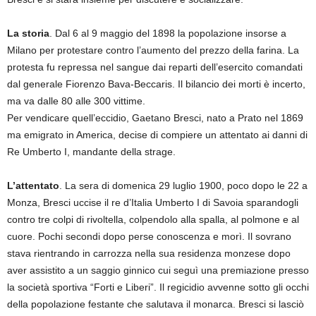
La storia
. Dal 6 al 9 maggio del 1898 la popolazione insorse a
Milano per protestare contro l’aumento del prezzo della farina. La
protesta fu repressa nel sangue dai reparti dell’esercito comandati
dal generale Fiorenzo Bava-Beccaris. Il bilancio dei morti è incerto,
ma va dalle 80 alle 300 vittime.
Per vendicare quell’eccidio, Gaetano Bresci, nato a Prato nel 1869
ma emigrato in America, decise di compiere un attentato ai danni di
Re Umberto I, mandante della strage.
L’attentato
. La sera di domenica 29 luglio 1900, poco dopo le 22 a
Monza, Bresci uccise il re d’Italia Umberto I di Savoia sparandogli
contro tre colpi di rivoltella, colpendolo alla spalla, al polmone e al
cuore. Pochi secondi dopo perse conoscenza e morì. Il sovrano
stava rientrando in carrozza nella sua residenza monzese dopo
aver assistito a un saggio ginnico cui seguì una premiazione presso
la società sportiva “Forti e Liberi”. Il regicidio avvenne sotto gli occhi
della popolazione festante che salutava il monarca. Bresci si lasciò