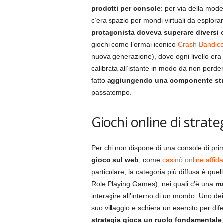
prodotti per console
: per via della mod
c’era spazio per mondi virtuali da esplor
protagonista doveva superare diversi o
giochi come l’ormai iconico
Crash Bandic
nuova generazione), dove ogni livello er
calibrata all’istante in modo da non perder
fatto
aggiungendo una componente str
passatempo.
Giochi online di strat
Per chi non dispone di una console di pr
gioco sul web
, come
casinò online affida
particolare, la categoria più diffusa è q
Role Playing Games), nei quali c’è una
ma
interagire all’interno di un mondo. Uno de
suo villaggio e schiera un esercito per dife
strategia gioca un ruolo fondamentale