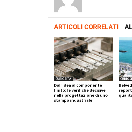
ARTICOLI CORRELATI
AL
CURIOSITÀ
CURIOS
Dall’idea al componente
Belved
finito: le verifiche decisive
report
nella progettazione di uno
qualit
stampo industriale