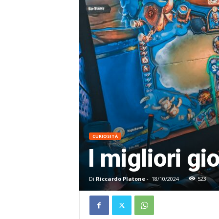
CURIOSITÀ
I migliori g
Di
Riccardo Platone
-
18/10/2024
523