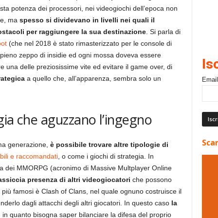
esta potenza dei processori, nei videogiochi dell’epoca non
are, ma
spesso si dividevano in livelli nei quali il
stacoli per raggiungere la sua destinazione
. Si parla di
oot
(che nel 2018 è stato rimasterizzato per le console di
a pieno zeppo di insidie ed ogni mossa doveva essere
Is
e una delle preziosissime vite ed evitare il game over, di
ategica
a quello che, all’apparenza, sembra solo un
Email
egia che aguzzano l’ingegno
Scar
ima generazione,
è possibile trovare altre tipologie di
bili e raccomandati
, o come i giochi di strategia. In
uella dei MMORPG (acronimo di Massive Multplayer Online
ssiccia presenza di altri videogiocatori
che possono
i più famosi è Clash of Clans, nel quale ognuno costruisce il
nderlo dagli attacchi degli altri giocatori. In questo caso
la
, in quanto bisogna saper bilanciare la difesa del proprio