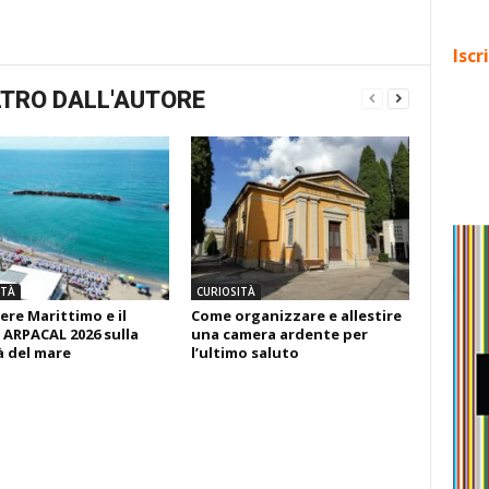
Iscr
TRO DALL'AUTORE
ITÀ
CURIOSITÀ
ere Marittimo e il
Come organizzare e allestire
 ARPACAL 2026 sulla
una camera ardente per
à del mare
l’ultimo saluto