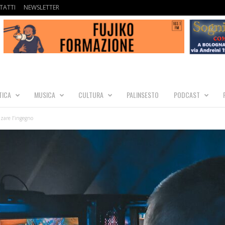
TATTI
NEWSLETTER
TICA
MUSICA
CULTURA
PALINSESTO
PODCAST
zzare l’ingegno