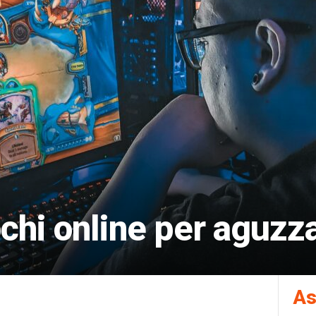
iochi online per aguzz
As