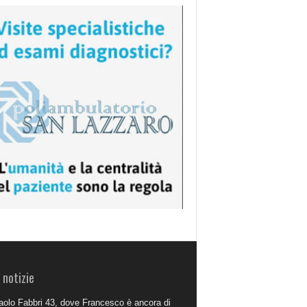
 notizie
aolo Fabbri 43, dove Francesco è ancora di