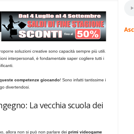
Asc
roporre soluzioni creative sono capacità sempre più utili.
oni interpersonali, è fondamentale saper cogliere tutti i
ficanti.
e queste competenze giocando
! Sono infatti tantissime i
go divertendosi.
ingegno: La vecchia scuola dei
o, allora non si può non parlare dei
primi videogame