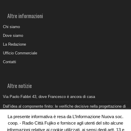
Altre informazioni
Chi siamo
Dove siamo
La Redazione
Ufficio Commerciale
Contatti
Altre notizie
Via Paolo Fabbri 43, dove Francesco è ancora di casa
Dall’idea al componente finito: le verifiche decisive nella progettazione di
uno stampo industriale
La presente informativa è resa da L’Informazione Nuova soc.
Belvedere Marittimo e il report ARPACAL 2026 sulla qualità del mare
coop. - Radio Città Fujiko e fornisce agli utenti del sito alcune
informazioni relative ai cookie utilizzati, ai sensi degli artt. 13 e