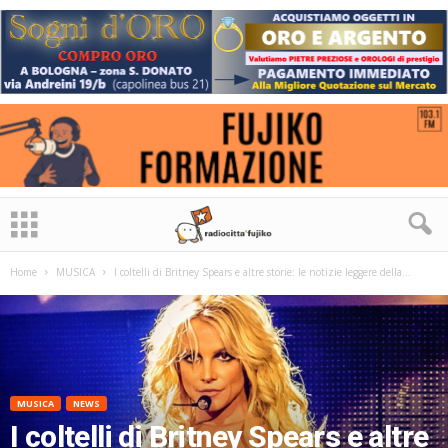
Home
MUSICA
I coltelli di Britney Spears e altre storie: le notizie leggere della...
MUSICA
NEWS
I coltelli di Britney Spears e altre