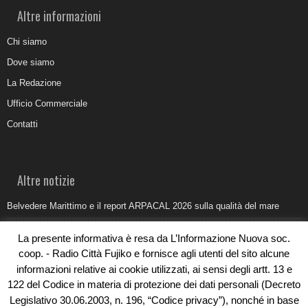
Altre informazioni
Chi siamo
Dove siamo
La Redazione
Ufficio Commerciale
Contatti
Altre notizie
Belvedere Marittimo e il report ARPACAL 2026 sulla qualità del mare
Come organizzare e allestire una camera ardente per l’ultimo saluto
La presente informativa è resa da L’Informazione Nuova soc.
Umidità di risalita in casa, come riconoscere i segnali veri
coop. - Radio Città Fujiko e fornisce agli utenti del sito alcune
informazioni relative ai cookie utilizzati, ai sensi degli artt. 13 e
Torna il Sun Donato Festival 2026
122 del Codice in materia di protezione dei dati personali (Decreto
Come il busking moderno ridisegna il paesaggio sonoro urbano
Legislativo 30.06.2003, n. 196, “Codice privacy”), nonché in base