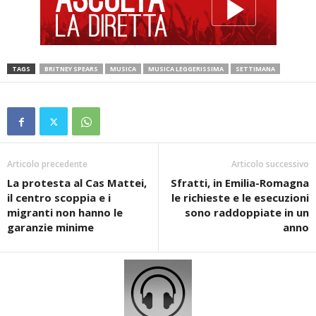
TAGS
BRITNEY SPEARS
MUSICA
MUSICA LEGGERISSIMA
SETTIMANA
Articolo precedente
Articolo successivo
La protesta al Cas Mattei,
Sfratti, in Emilia-Romagna
il centro scoppia e i
le richieste e le esecuzioni
migranti non hanno le
sono raddoppiate in un
garanzie minime
anno