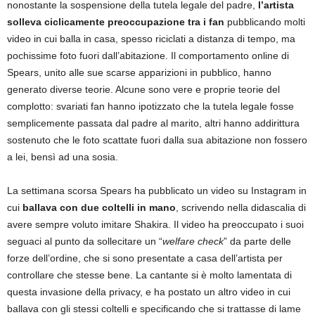
nonostante la sospensione della tutela legale del padre,
l’artista
solleva ciclicamente preoccupazione tra i fan
pubblicando molti
video in cui balla in casa, spesso riciclati a distanza di tempo, ma
pochissime foto fuori dall’abitazione. Il comportamento online di
Spears, unito alle sue scarse apparizioni in pubblico, hanno
generato diverse teorie. Alcune sono vere e proprie teorie del
complotto: svariati fan hanno ipotizzato che la tutela legale fosse
semplicemente passata dal padre al marito, altri hanno addirittura
sostenuto che le foto scattate fuori dalla sua abitazione non fossero
a lei, bensì ad una sosia.
La settimana scorsa Spears ha pubblicato un video su Instagram in
cui
ballava con due coltelli in mano
, scrivendo nella didascalia di
avere sempre voluto imitare Shakira. Il video ha preoccupato i suoi
seguaci al punto da sollecitare un “
welfare check
” da parte delle
forze dell’ordine, che si sono presentate a casa dell’artista per
controllare che stesse bene. La cantante si è molto lamentata di
questa invasione della privacy, e ha postato un altro video in cui
ballava con gli stessi coltelli e specificando che si trattasse di lame