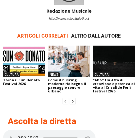
Redazione Musicale
http://www.radiocittafujiko.it
ARTICOLI CORRELATI
ALTRO DALL'AUTORE
CULTURA
NEWS
CULTURA
Torna il Sun Donato
Come il busking
“Aho!” Un Atto di
Festival 2026
moderno ridisegna il
creazione e potenza di
paesaggio sonoro
vita al Crisalide Forlì
urbano
festival 2026
Ascolta la diretta