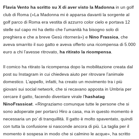
Flavia Vento ha scritto su X di aver visto la Madonna
in un golf
club di Roma («La Madonna mi è apparsa davanti la sorgente al
golf parco di Roma era vestita di azzurro color cielo e portava 12
stelle sul capo mi ha detto che l’umanità ha bisogno solo di
preghiera e che a breve Gesù ritornerà») e
Nino Frassica
, che
aveva smarrito il suo gatto e aveva offerto una ricompensa di 5.000
euro a chi l’avesse ritrovato,
ha ritirato la ricompensa
.
Il comico ha ritirato la ricompensa dopo la mobilitazione creata dal
post su Instagram in cui chiedeva aiuto per ritrovare l’animale
domestico. L’appello, infatti, ha creato un movimento tra i più
giovani sui social network, che si recavano apposta in Umbria per
cercare il gatto, facendo diventare virale l’
hashatag
NinoFrassicat
. «Ringraziamo comunque tutte le persone che si
sono adoperate per portarci Hiro a casa, ma in questo momento è
necessaria un po’ di tranquillità. Il gatto è molto spaventato, quindi
con tutta la confusione si nasconde ancora di più. La taglia per il
momento è sospesa in modo che si calmino le acque», ha scritto