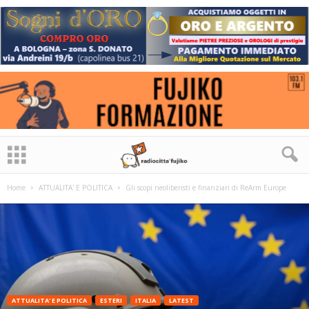
Home
ATTUALITA' E POLITICA
Gli scopi neoliberisti e finanziari di ReArm Europe
ATTUALITA' E POLITICA
ESTERI
ITALIA
LATEST