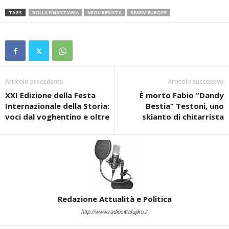
TAGS
BOLLA FINANZIARIA
NEOLIBERISTA
REARM EUROPE
Articolo precedente
Articolo successivo
XXI Edizione della Festa
È morto Fabio “Dandy
Internazionale della Storia:
Bestia” Testoni, uno
voci dal voghentino e oltre
skianto di chitarrista
Redazione Attualità e Politica
http://www.radiocittafujiko.it