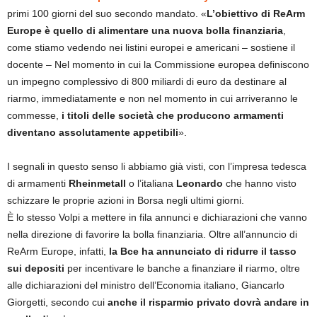
primi 100 giorni del suo secondo mandato. «
L’obiettivo di ReArm
Europe è quello di alimentare una nuova bolla finanziaria
,
come stiamo vedendo nei listini europei e americani – sostiene il
docente – Nel momento in cui la Commissione europea definiscono
un impegno complessivo di 800 miliardi di euro da destinare al
riarmo, immediatamente e non nel momento in cui arriveranno le
commesse,
i titoli delle società che producono armamenti
diventano assolutamente appetibili
».
I segnali in questo senso li abbiamo già visti, con l’impresa tedesca
di armamenti
Rheinmetall
o l’italiana
Leonardo
che hanno visto
schizzare le proprie azioni in Borsa negli ultimi giorni.
È lo stesso Volpi a mettere in fila annunci e dichiarazioni che vanno
nella direzione di favorire la bolla finanziaria. Oltre all’annuncio di
ReArm Europe, infatti,
la Bce ha annunciato di ridurre il tasso
sui depositi
per incentivare le banche a finanziare il riarmo, oltre
alle dichiarazioni del ministro dell’Economia italiano, Giancarlo
Giorgetti, secondo cui
anche il risparmio privato dovrà andare in