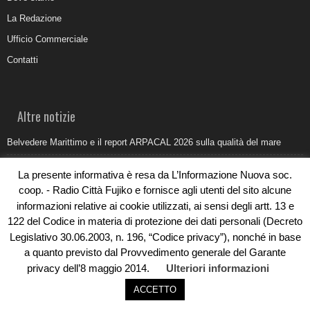
La Redazione
Ufficio Commerciale
Contatti
Altre notizie
Belvedere Marittimo e il report ARPACAL 2026 sulla qualità del mare
Come organizzare e allestire una camera ardente per l’ultimo saluto
La presente informativa è resa da L’Informazione Nuova soc.
Umidità di risalita in casa, come riconoscere i segnali veri
coop. - Radio Città Fujiko e fornisce agli utenti del sito alcune
informazioni relative ai cookie utilizzati, ai sensi degli artt. 13 e
Torna il Sun Donato Festival 2026
122 del Codice in materia di protezione dei dati personali (Decreto
Come il busking moderno ridisegna il paesaggio sonoro urbano
Legislativo 30.06.2003, n. 196, “Codice privacy”), nonché in base
a quanto previsto dal Provvedimento generale del Garante
privacy dell’8 maggio 2014.
Ulteriori informazioni
ACCETTO
© Copyright 2019 - Rivoluzioni Digitali