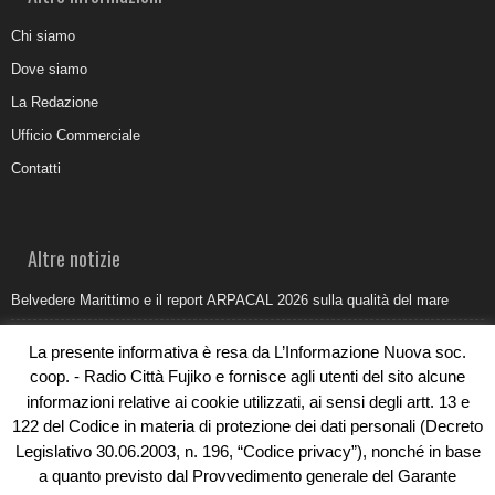
Chi siamo
Dove siamo
La Redazione
Ufficio Commerciale
Contatti
Altre notizie
Belvedere Marittimo e il report ARPACAL 2026 sulla qualità del mare
Come organizzare e allestire una camera ardente per l’ultimo saluto
La presente informativa è resa da L’Informazione Nuova soc.
Umidità di risalita in casa, come riconoscere i segnali veri
coop. - Radio Città Fujiko e fornisce agli utenti del sito alcune
informazioni relative ai cookie utilizzati, ai sensi degli artt. 13 e
Torna il Sun Donato Festival 2026
122 del Codice in materia di protezione dei dati personali (Decreto
Come il busking moderno ridisegna il paesaggio sonoro urbano
Legislativo 30.06.2003, n. 196, “Codice privacy”), nonché in base
a quanto previsto dal Provvedimento generale del Garante