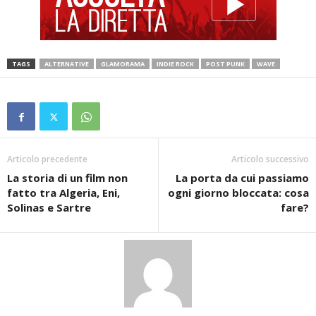
TAGS
ALTERNATIVE
GLAMORAMA
INDIE ROCK
POST PUNK
WAVE
Articolo precedente
Articolo successivo
La storia di un film non
La porta da cui passiamo
fatto tra Algeria, Eni,
ogni giorno bloccata: cosa
Solinas e Sartre
fare?