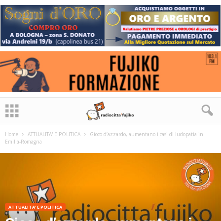
Home
ATTUALITA' E POLITICA
Gioco d’azzardo, aumentano i casi di ludopatia in
Emilia-Romagna
ATTUALITA' E POLITICA