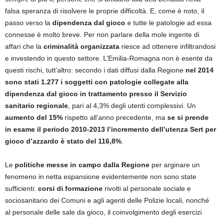
falsa speranza di risolvere le proprie difficoltà. E, come è noto, il
passo verso la
dipendenza dal gioco
e tutte le patologie ad essa
connesse è molto breve. Per non parlare della mole ingente di
affari che la
criminalità organizzata
riesce ad ottenere infiltrandosi
e investendo in questo settore. L’Emilia-Romagna non è esente da
questi rischi, tutt’altro: secondo i dati diffusi dalla Regione
nel 2014
sono stati 1.277 i soggetti con patologie collegate alla
dipendenza dal gioco in trattamento presso il Servizio
sanitario regionale
, pari al 4,3% degli utenti complessivi. Un
aumento del 15%
rispetto all’anno precedente, ma
se si prende
in esame il periodo 2010-2013 l’incremento dell’utenza Sert per
gioco d’azzardo è stato del 116,8%
.
Le
politiche messe in campo dalla Regione
per arginare un
fenomeno in netta espansione evidentemente non sono state
sufficienti:
corsi di formazione
rivolti al personale sociale e
sociosanitario dei Comuni e agli agenti delle Polizie locali, nonché
al personale delle sale da gioco, il coinvolgimento degli esercizi