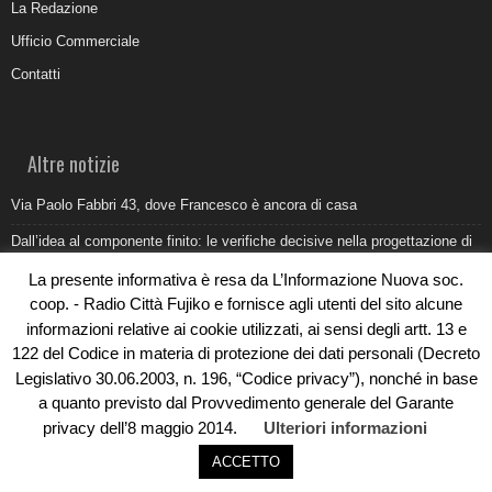
La Redazione
Ufficio Commerciale
Contatti
Altre notizie
Via Paolo Fabbri 43, dove Francesco è ancora di casa
Dall’idea al componente finito: le verifiche decisive nella progettazione di
uno stampo industriale
La presente informativa è resa da L’Informazione Nuova soc.
Belvedere Marittimo e il report ARPACAL 2026 sulla qualità del mare
coop. - Radio Città Fujiko e fornisce agli utenti del sito alcune
informazioni relative ai cookie utilizzati, ai sensi degli artt. 13 e
Come organizzare e allestire una camera ardente per l’ultimo saluto
122 del Codice in materia di protezione dei dati personali (Decreto
Umidità di risalita in casa, come riconoscere i segnali veri
Legislativo 30.06.2003, n. 196, “Codice privacy”), nonché in base
a quanto previsto dal Provvedimento generale del Garante
privacy dell’8 maggio 2014.
Ulteriori informazioni
ACCETTO
© Copyright 2019 - Rivoluzioni Digitali