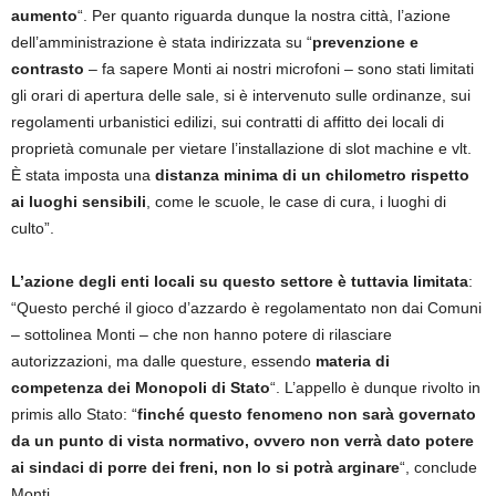
aumento
“. Per quanto riguarda dunque la nostra città, l’azione
dell’amministrazione è stata indirizzata su “
prevenzione e
contrasto
– fa sapere Monti ai nostri microfoni – sono stati limitati
gli orari di apertura delle sale, si è intervenuto sulle ordinanze, sui
regolamenti urbanistici edilizi, sui contratti di affitto dei locali di
proprietà comunale per vietare l’installazione di slot machine e vlt.
È stata imposta una
distanza minima di un chilometro rispetto
ai luoghi sensibili
, come le scuole, le case di cura, i luoghi di
culto”.
L’azione degli enti locali su questo settore è tuttavia limitata
:
“Questo perché il gioco d’azzardo è regolamentato non dai Comuni
– sottolinea Monti – che non hanno potere di rilasciare
autorizzazioni, ma dalle questure, essendo
materia di
competenza dei Monopoli di Stato
“. L’appello è dunque rivolto in
primis allo Stato: “
finché questo fenomeno non sarà governato
da un punto di vista normativo, ovvero non verrà dato potere
ai sindaci di porre dei freni, non lo si potrà arginare
“, conclude
Monti.