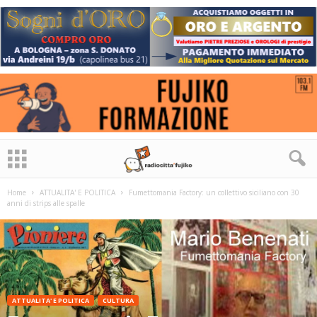
Home
ATTUALITA' E POLITICA
Fumettomania Factory: un collettivo siciliano con 30
anni di strips alle spalle
ATTUALITA' E POLITICA
CULTURA