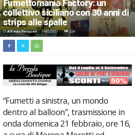
Fumettomania Factory: un
collettivo siciliano con 30 anni di
strips alle spalle
Di
Alfredo Pasquali
-
14/02/2021
224
“Fumetti a sinistra, un mondo
dentro al balloon”, trasmissione in
onda domenica 21 febbraio, ore 16,
a cura di Morena Moretti ed