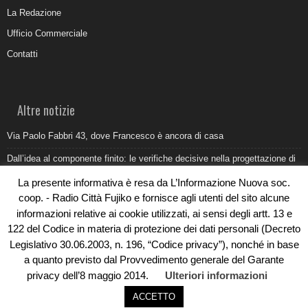
La Redazione
Ufficio Commerciale
Contatti
Altre notizie
Via Paolo Fabbri 43, dove Francesco è ancora di casa
Dall’idea al componente finito: le verifiche decisive nella progettazione di
uno stampo industriale
La presente informativa è resa da L’Informazione Nuova soc.
Belvedere Marittimo e il report ARPACAL 2026 sulla qualità del mare
coop. - Radio Città Fujiko e fornisce agli utenti del sito alcune
informazioni relative ai cookie utilizzati, ai sensi degli artt. 13 e
Come organizzare e allestire una camera ardente per l’ultimo saluto
122 del Codice in materia di protezione dei dati personali (Decreto
Umidità di risalita in casa, come riconoscere i segnali veri
Legislativo 30.06.2003, n. 196, “Codice privacy”), nonché in base
a quanto previsto dal Provvedimento generale del Garante
privacy dell’8 maggio 2014.
Ulteriori informazioni
ACCETTO
© Copyright 2019 - Rivoluzioni Digitali