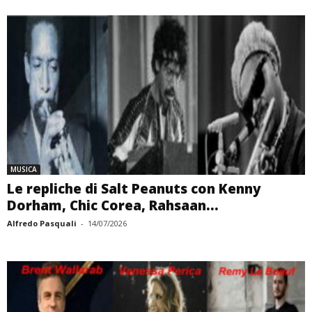
MUSICA
Le repliche di Salt Peanuts con Kenny
Dorham, Chic Corea, Rahsaan...
Alfredo Pasquali
-
14/07/2026