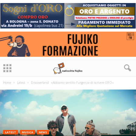
Home
Latest
Discoverland: «Abbiamo sentito l’urgenza di scrivere ERO»
LATEST
MUSICA
NEWS