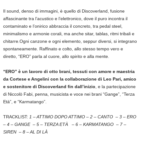
Il sound, denso di immagini, è quello di Discoverland, fusione
affascinante tra l’acustico e l’elettronico, dove il puro incontra il
contaminato e l’onirico abbraccia il concreto, tra pedal steel,
minimalismo e armonie corali, ma anche sitar, tablas, ritmi tribali e
chitarre.Ogni canzone e ogni elemento, seppur diversi, si integrano
spontaneamente. Raffinato e colto, allo stesso tempo vero e
diretto, “ERO” parla al cuore, allo spirito e alla mente.
“ERO” è un lavoro di otto brani, tessuti con amore e maestria
da Cortese e Angelini con la collaborazione di Leo Pari, amico
e sostenitore di Discoverland fin dall’inizio
, e la partecipazione
di Niccolò Fabi, penna, musicista e voce nei brani “Gange”, “Terza
Età”, e “Karmatango”.
TRACKLIST:
1 – ATTIMO DOPO ATTIMO –
2 – CANTO –
3 – ERO
–
4 – GANGE –
5 – TERZA ETÀ –
6 – KARMATANGO –
7 –
SIREN –
8 – AL DI LÀ