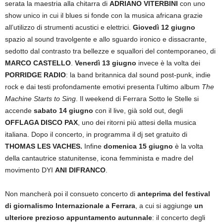
serata la maestria alla chitarra di
ADRIANO VITERBINI
con uno
show unico in cui il blues si fonde con la musica africana grazie
all’utilizzo di strumenti acustici e elettrici.
Giovedì 12 giugno
spazio al sound travolgente e allo sguardo ironico e dissacrante,
sedotto dal contrasto tra bellezze e squallori del contemporaneo, di
MARCO CASTELLO
.
Venerdì 13 giugno
invece è la volta dei
PORRIDGE RADIO
: la band britannica dal sound post-punk, indie
rock e dai testi profondamente emotivi presenta l’ultimo album
The
Machine Starts to Sing
. Il weekend di Ferrara Sotto le Stelle si
accende
sabato 14 giugno
con il live, già sold out, degli
OFFLAGA DISCO PAX
, uno dei ritorni più attesi della musica
italiana. Dopo il concerto, in programma il dj set gratuito di
THOMAS LES VACHES.
Infine
domenica 15 giugno
è la volta
della cantautrice statunitense, icona femminista e madre del
movimento DYI
ANI DIFRANCO
.
Non mancherà poi il consueto concerto di
anteprima del festival
di giornalismo Internazionale a Ferrara
, a cui si aggiunge
un
ulteriore prezioso appuntamento autunnale
: il concerto degli