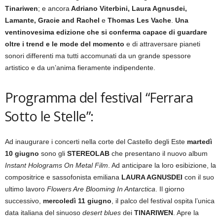
Tinariwen
; e ancora
Adriano Viterbini, Laura Agnusdei,
Lamante, Gracie and Rachel
e
Thomas Les Vache
.
Una
ventinovesima edizione che si conferma capace di guardare
oltre i trend e le mode del momento
e di attraversare pianeti
sonori differenti ma tutti accomunati da un grande spessore
artistico e da un’anima fieramente indipendente.
Programma del festival “Ferrara
Sotto le Stelle”:
Ad inaugurare i concerti nella corte del Castello degli Este
martedì
10 giugno
sono gli
STEREOLAB
che presentano il nuovo album
Instant Holograms On Metal Film
. Ad anticipare la loro esibizione, la
compositrice e sassofonista emiliana
LAURA AGNUSDEI
con il suo
ultimo lavoro
Flowers Are Blooming In Antarctica
. Il giorno
successivo,
mercoledì 11 giugno
, il palco del festival ospita l’unica
data italiana del sinuoso
desert blues
dei
TINARIWEN
. Apre la