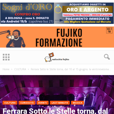
Home
CULTURA
Ferrara Sotto le Stelle torna, dal 10 al 15 giugno, la ventinovesima...
CULTURA
CURIOSITÀ
EVENTI
LAST MINUTE
MUSICA
Ferrara Sotto le Stelle torna, dal